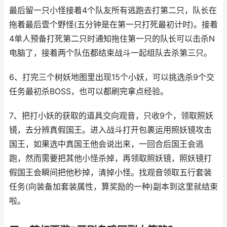
最后留一只小怪接着4个队友所有逃跑去打第二只，队长在
拖着最后壹个野怪(五分钟是在第一只打死最初计时)。接着
4单人预备打死第二只时通知拖住第一只的队长可以击杀N
电脑了，接着两个队伍都结束战斗一起组队去杀第三只。
6、打完三个树妖地图里出现15个小妖，可以挑选杀9个交
任务最初杀BOSS，也可以都刷完拿点经验。
7、把打小妖的获取的道具交向观音，只收9个，领取照妖
镜，去分辨真假国王。进入战斗打开包裹运用照妖镜攻击
国王，如果选中真国王他会说出来，一回合后国王会逃
跑，然而需要把其他小怪杀掉，再领取照妖镜，照妖镜打
假国王会瞬间把他秒掉，清掉小怪。找观音领取五行套装
任务(向装备加套装属性，算奖励的一种)副本到这里就结束
啦。