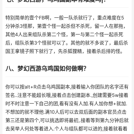
特别简单的壹个FB啊，一般一队杀就行了，重点难度在5
分钟杀3怪那，第壹个怪一起杀但不杀死，留一人在那拖，
其他4人出来组队杀第二个怪，第一与第二个怪一起杀死
后，组队杀第3个怪就可以了。其他的就不多说了，最后杀
国王拿镜子照下就行了，先杀狐狸精，接着杀后排的怪。
八、梦幻西游乌鸡国如何做啊？
你可以按alt+R点击乌鸡国副本,接着输入你团队的名字还有
签名..注意不能超长哦,接着点击创建副本.,创建需要5w接着
时不时注意一下自己的团,看有没有人加.有人加你想+就加.
不想加的就不理他.满10人后可以去双后面的副本官员点击
第三还是第四个,可以挑选即将最初,.接着等到第九分钟后就
去吴举人何处等着进入.个人与组队都可以进的,接着就看着