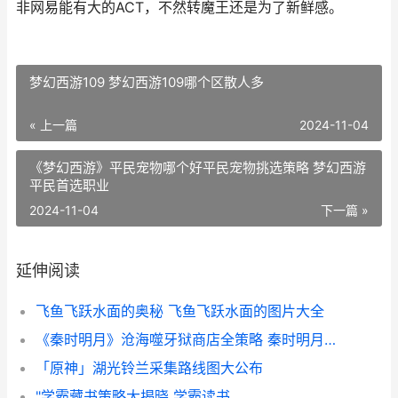
非网易能有大的ACT，不然转魔王还是为了新鲜感。
梦幻西游109 梦幻西游109哪个区散人多
« 上一篇
2024-11-04
《梦幻西游》平民宠物哪个好平民宠物挑选策略 梦幻西游
平民首选职业
2024-11-04
下一篇 »
延伸阅读
飞鱼飞跃水面的奥秘 飞鱼飞跃水面的图片大全
《秦时明月》沧海噬牙狱商店全策略 秦时明月沧海
「原神」湖光铃兰采集路线图大公布
"学霸藏书策略大揭晓 学霸读书