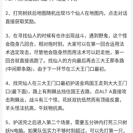
2、打完树妖后地图随机出现15个仙人在地图内，点击对话
直接获取奖励。
3、在寻找仙人的时候有也许出现战斗，遇到野鬼，这个怪
会隐身几回合，相对拖时刻，大家可以在第一回合运用法
术选定攻击，尽管他会隐身然而用法术可以赶走他，第一
回合就直接逃跑了。找仙人的方向最后再去三大王那条路
(中间那条路)，由于下一环节在三大王门口最初。
4、找完仙人在三大王门口最初护送金鸡国王走到大大王门
口(最下面)，路上有荆棘丛挡住国王去路，点ALT A直接攻
击荆棘丛，战斗有三个怪，花妖双抗低然而有顶级反震，
羊头怪法抗高，牛妖物抗高。
5、护送完之后进入第二个场景，需要五分钟内打死三只树
妖N电脑。如果队伍实力不够时刻超过，可以先打第一只，