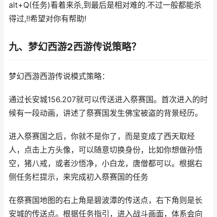
alt+Q(任务)看着来杀,到最后是相对难的.不过一般都能杀
得过,!!希望对你有帮助!
九、梦幻西游2西游传说策略？
梦幻西游西游传说模式策略：
通过长安城156.207就可以传送进入祭赛国。首次进入的时
候有一段动画，讲述了祭赛国发生佛宝被盗的背景经历。
进入祭赛国之后，你就不是你了，而是变成了西天取经
人，点击上方头像，可以随意切换身份，比如你想做孙悟
空，猪八戒，或者沙悟净，小白龙，唐僧都可以。根据右
侧任务栏提示，来完成初入祭赛国的任务
在祭赛国地图的右上角是碧波潭的传送点，右下角则是长
安城的传送点。根据任务指引，进入战斗画面，体系会向