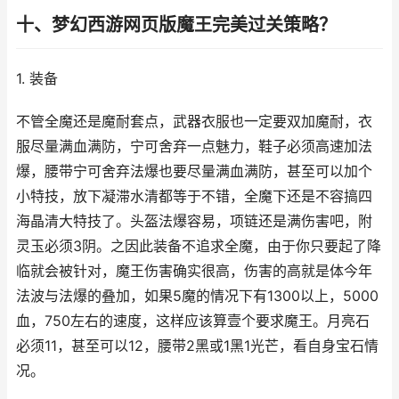
十、梦幻西游网页版魔王完美过关策略？
1. 装备
不管全魔还是魔耐套点，武器衣服也一定要双加魔耐，衣
服尽量满血满防，宁可舍弃一点魅力，鞋子必须高速加法
爆，腰带宁可舍弃法爆也要尽量满血满防，甚至可以加个
小特技，放下凝滞水清都等于不错，全魔下还是不容搞四
海晶清大特技了。头盔法爆容易，项链还是满伤害吧，附
灵玉必须3阴。之因此装备不追求全魔，由于你只要起了降
临就会被针对，魔王伤害确实很高，伤害的高就是体今年
法波与法爆的叠加，如果5魔的情况下有1300以上，5000
血，750左右的速度，这样应该算壹个要求魔王。月亮石
必须11，甚至可以12，腰带2黑或1黑1光芒，看自身宝石情
况。