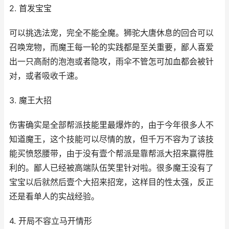
2. 首发宝宝
可以挑选法宠，完全不能全魔。狮驼大唐休息的回合可以
召唤宠物，而魔王每一轮的实践都是至关重要，鄙人喜爱
出一只高耐的泡泡或者隐攻，雨伞不管怎可加血都会被针
对，或者吸收千速。
3. 魔王大招
伤害确实是全部帮派技能里最爆炸的，由于今年很多人不
知道魔王，这个技能可以尽情的放，但千万不容为了该技
能买愤怒腰带，由于没有壹个帮派是靠帮派大招来赢得胜
利的。鄙人已经被高端队伍笑里针对啦。很多魔王没有了
宝宝以后就然后壹个大招来招宠，这样目的性太强，反正
还是看单人的实战经验。
4. 开局不容立马开情形