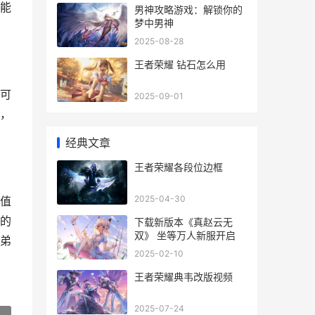
能
男神攻略游戏：解锁你的
梦中男神
2025-08-28
王者荣耀 钻石怎么用
可
2025-09-01
，
经典文章
王者荣耀各段位边框
2025-04-30
值
的
下载新版本《真赵云无
双》 坐等万人新服开启
弟
2025-02-10
王者荣耀典韦改版视频
2025-07-24