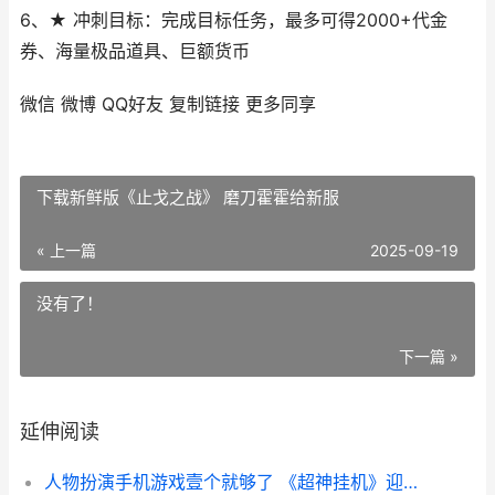
6、★ 冲刺目标：完成目标任务，最多可得2000+代金
券、海量极品道具、巨额货币
微信
微博
QQ好友
复制链接
更多同享
下载新鲜版《止戈之战》 磨刀霍霍给新服
« 上一篇
2025-09-19
没有了！
下一篇 »
延伸阅读
人物扮演手机游戏壹个就够了 《超神挂机》迎官方版紧急加开新服 人物扮演的游戏