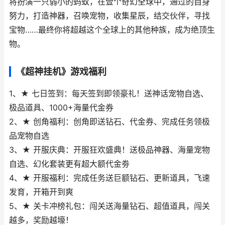
将扮演一只弱小的蚂蚁，在壹个奇幻全球中，通过的自身
努力，打造神器，召唤宠物，收集星辰，结交伙伴，寻找
宝物……最终你将超越这个全球上的其他种族，成为绝顶生
物。
《超神挂机》游戏福利
1、★ 七日签到：每天签到即领豪礼！送神话宠物自选、
极品道具、1000+海量代金券
2、★ 创角福利：创角即送钻石、代金券、完成任务领极
品宠物自选
3、★ 开服庆典：开服狂欢盛典！送极品神器、海量宠物
自选、幻化套装更有超大额代金劵
4、★ 开服福利：完成任务送巨额钻石、更新道具，飞速
发育，开箱开到爽
5、★ 关卡冲榜礼包：闯关送海量钻石、超值道具，闯关
越多，奖励越壕！