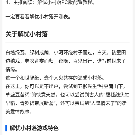
4、主推阅读：解忧小村落PC版配置教程。
一定要看看解忧小村落开测表。
关于解忧小村落
白墙绿瓦，绿树成荫，小河环绕村子而过，白天，孩童田
边嬉戏，老农背娄而归，夜晚，百鬼出行，谱写前世未了
情缘。
这一个和世隔绝，壹个人鬼共存的温馨小村落。
在这里，你可以足不出户，尝试到五柳先生“种豆南山下，
草盛豆苗稀”的快意天然，也可以尝试到古人的“碧毯线头抽
早稻，青罗裙带展新蒲”，还可以尝试到“人鬼情未了”的凄
美爱情故事。
解忧小村落游戏特色