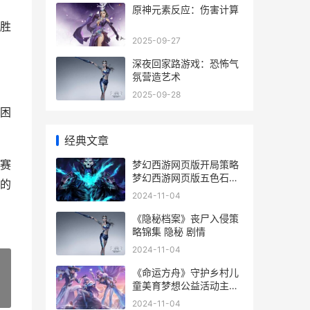
原神元素反应：伤害计算
胜
2025-09-27
深夜回家路游戏：恐怖气
氛营造艺术
2025-09-28
困
经典文章
赛
梦幻西游网页版开局策略
梦幻西游网页版五色石怎
的
么用
2024-11-04
《隐秘档案》丧尸入侵策
略锦集 隐秘 剧情
2024-11-04
《命运方舟》守护乡村儿
童美育梦想公益活动主题
»
详情 明日方舟命运
2024-11-04