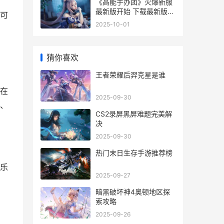
《高能手办团》火爆新服
最新版开始 下载最新版迎
可
风出发 高能手办团反和谐
2025-10-01
教程
猜你喜欢
王者荣耀后羿克星是谁
在
2025-09-30
、
CS2录屏黑屏难题完美解
决
2025-09-30
热门末日生存手游推荐榜
乐
2025-09-27
暗黑破坏神4奥顿地区探
索攻略
2025-09-26