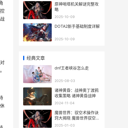
角
原神哨塔机关解谜完整攻
略
控
2025-10-09
战
DOTA2新手基础制度详解
2025-10-09
经典文章
对
dnf王者峡谷怎么走
。
2025-08-03
诸神黄昏：战神奥丁渡鸦
收集策略 诸神黄昏战神
待
2024-11-04
休
魔兽世界：驭空术操作诀
窍大揭晓 魔兽世界驭空术
加点
2025-01-03
技