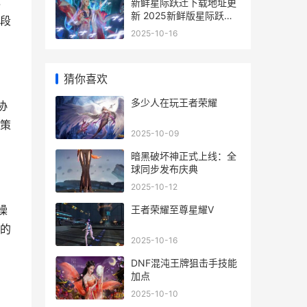
，
新鲜星际跃迁下载地址更
新 2025新鲜版星际跃迁
段
游戏下载指导 新鲜星际跃
2025-10-16
迁下载app
猜你喜欢
多少人在玩王者荣耀
协
策
2025-10-09
暗黑破坏神正式上线：全
球同步发布庆典
2025-10-12
操
王者荣耀至尊星耀V
的
2025-10-16
DNF混沌王牌狙击手技能
加点
2025-10-10