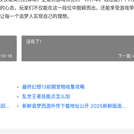
的心态，玩家们不仅能在这一段位中脱颖而出，还能享受游戏带
让每一个追梦人实现自己的理想。
没有了！
-10-16
下一篇 
最终幻想13前期宠物收集攻略
乱世王者技能点怎么加
新鲜星际跃迁下载地址更新 2025新鲜版星际跃迁游戏下载指导 新鲜星际跃迁下载app
新鲜造梦西游外传下载地址公开 2025新鲜版造梦西游外传游戏下载指导 造梦西游外传百度百科