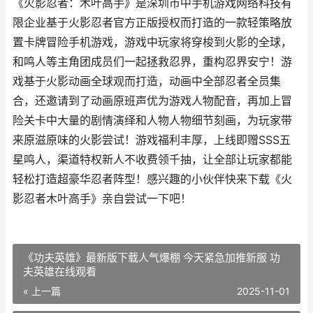
《火影忍者：木叶高手》是深圳市中手机游戏网络科技有
限企业基于火影忍者官方正版授权而打造的一款轻策略放
置卡牌冒险手机游戏，游戏中玩家将穿梭到火影的全球，
和鸣人等主角团成员们一起拯救忍界，重构忍界安宁！游
戏基于火影动画全球观而打造，动画中全部忍者全员集
合，还邀请到了动画原班声优为游戏人物配音，再加上冒
险关卡中大量的剧情演绎和人物人物细节刻画，为玩家带
来原滋原味的火影尝试！游戏福利丰厚，上线即赠SSS五
星鸣人，渠道特权新人不收费领千抽，让全部让玩家都能
轻松打造超豪华忍者阵型！感兴趣的小伙伴快来下载《火
影忍者木叶高手》亲自尝试一下吧！
《功夫英雄》最新版下载人气爆棚 今天紧急加推新服 功
夫英雄在线观看
« 上一篇
2025-11-01