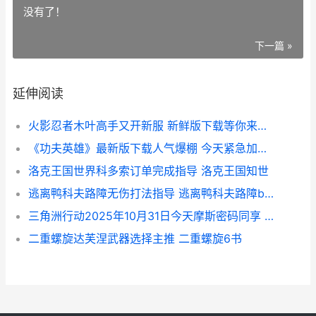
没有了！
下一篇 »
延伸阅读
火影忍者木叶高手又开新服 新鲜版下载等你来挑战 火影忍者木叶高手限时祈愿顺序
《功夫英雄》最新版下载人气爆棚 今天紧急加推新服 功夫英雄在线观看
洛克王国世界科多索订单完成指导 洛克王国知世
逃离鸭科夫路障无伤打法指导 逃离鸭科夫路障boss
三角洲行动2025年10月31日今天摩斯密码同享 三角洲行动2025年10月兑换码
二重螺旋达芙涅武器选择主推 二重螺旋6书