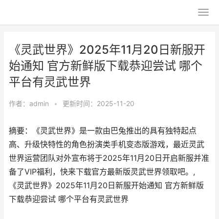
《灵武世界》2025年11月20日新服开
始通知 官方新鲜版下载恭迎尝试 哪个
平台有灵武世界
作者：
admin
•
更新时间：2025-11-20
摘要：《灵武世界》是一款由巴兔推出的具有独特起点
高、升级快特性的角色扮演类手机变态版游戏，最近灵武
世界运营团队对外宣布将于2025年11月20日开启新服并准
备了VIP福利，快来下载官方最新版灵武世界领取吧。,
《灵武世界》2025年11月20日新服开始通知 官方新鲜版
下载恭迎尝试 哪个平台有灵武世界