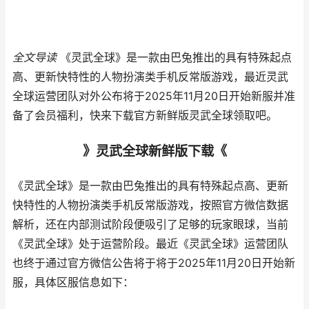
全文导读
《灵武全球》是一款由巴兔推出的具有特殊起点
高、更新快特性的人物扮演类手机反常版游戏，最近灵武
全球运营团队对外公布将于2025年11月20日开始新服并准
备了会员福利，快来下载官方新鲜版灵武全球领取吧。
》灵武全球新鲜版下载《
《灵武全球》是一款由巴兔推出的具有特殊起点高、更新
快特性的人物扮演类手机反常版游戏，按照官方微信数据
解析，还在内部测试阶段便吸引了足够的玩家眼球，当前
《灵武全球》处于运营阶段。最近《灵武全球》运营团队
也终于通过官方微信公告将于将于2025年11月20日开始新
服，具体区服信息如下：