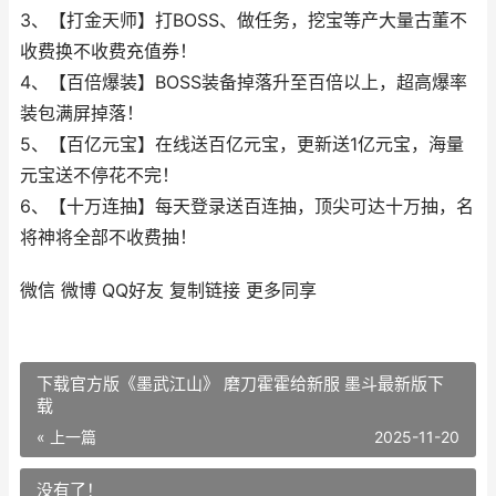
3、【打金天师】打BOSS、做任务，挖宝等产大量古董不
收费换不收费充值券！
4、【百倍爆装】BOSS装备掉落升至百倍以上，超高爆率
装包满屏掉落！
5、【百亿元宝】在线送百亿元宝，更新送1亿元宝，海量
元宝送不停花不完！
6、【十万连抽】每天登录送百连抽，顶尖可达十万抽，名
将神将全部不收费抽！
微信
微博
QQ好友
复制链接
更多同享
下载官方版《墨武江山》 磨刀霍霍给新服 墨斗最新版下
载
« 上一篇
2025-11-20
没有了！