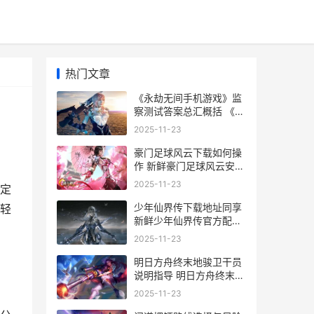
热门文章
《永劫无间手机游戏》监
察测试答案总汇概括 《永
劫无间手机壁纸高清
2025-11-23
豪门足球风云下载如何操
作 新鲜豪门足球风云安卓
配置包下载地址盘点 豪门
2025-11-23
定
足球风云42121
少年仙界传下载地址同享
轻
新鲜少年仙界传官方配置
包 少年仙界传下载官服
2025-11-23
220连抽
明日方舟终末地骏卫干员
说明指导 明日方舟终末地
什么时候上线
2025-11-23