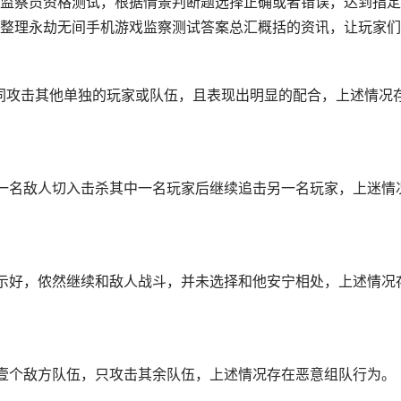
监察员资格测试，根据情景判断题选择正确或者错误，达到指定
整理永劫无间手机游戏监察测试答案总汇概括的资讯，让玩家们
同攻击其他单独的玩家或队伍，且表现出明显的配合，上述情况
一名敌人切入击杀其中一名玩家后继续追击另一名玩家，上迷情
示好，侬然继续和敌人战斗，并未选择和他安宁相处，上述情况
壹个敌方队伍，只攻击其余队伍，上述情况存在恶意组队行为。