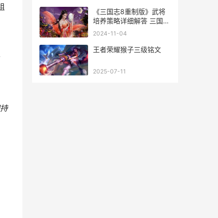
组
《三国志8重制版》武将
培养策略详细解答 三国志
8重制版
2024-11-04
王者荣耀猴子三级铭文
情
2025-07-11
持