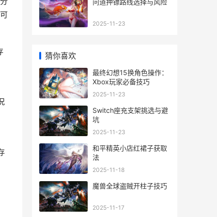
分
问道押镖路线选择与风险
可
2025-11-23
存
猜你喜欢
最终幻想15换角色操作：
Xbox玩家必备技巧
2025-11-23
况
Switch座充支架挑选与避
坑
2025-11-23
和平精英小店红裙子获取
存
法
2025-11-18
魔兽全球盗贼开柱子技巧
2025-11-17