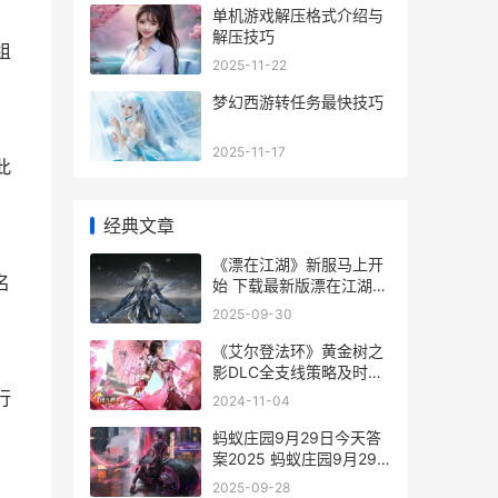
单机游戏解压格式介绍与
解压技巧
组
2025-11-22
梦幻西游转任务最快技巧
2025-11-17
此
经典文章
《漂在江湖》新服马上开
名
始 下载最新版漂在江湖迎
接新征程 漂在江湖 青风
2025-09-30
《艾尔登法环》黄金树之
影DLC全支线策略及时间
节点介绍 艾尔登法环拉妮
行
2024-11-04
蚂蚁庄园9月29日今天答
案2025 蚂蚁庄园9月29
日答案
2025-09-28