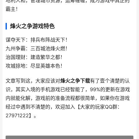
地利人和，管理城市资源，运筹帷幄，成为游戏中真正的
霸主！
烽火之争游戏特色
谋夺天下：排兵布阵战天下！
九州争霸：三百城池烽火燃！
治国理财：建造繁华之都！
攻城掠地：尽显英雄本色！
文章写到这，大家应该对
烽火之争下载
有了壹个清楚的认
识，其实入境的手机游戏已经智能了，99%的更新在游戏
内就能化解，游戏前的准备流程都很简单，如果你在游戏
经过中遇到不清楚的，欢迎加入【大家的玩家QQ群：
27971222】。