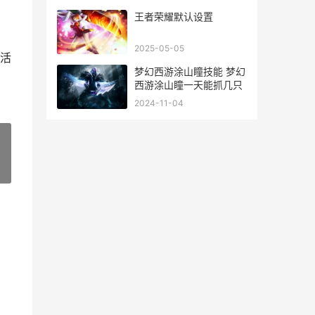
服表 仙魔异闻录
王者荣耀默认设置
2025-05-05
活
梦幻西游涂山瞳技能 梦幻
西游涂山瞳一天能抓几只
2024-11-04
»