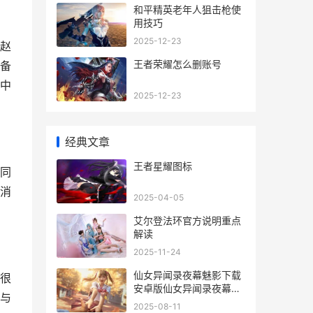
和平精英老年人狙击枪使
用技巧
2025-12-23
赵
王者荣耀怎么删账号
备
中
2025-12-23
经典文章
王者星耀图标
同
消
2025-04-05
艾尔登法环官方说明重点
解读
2025-11-24
仙女异闻录夜幕魅影下载
很
安卓版仙女异闻录夜幕魅
与
影下载游戏新鲜地址和开
2025-08-11