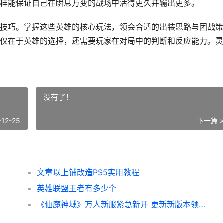
样能保证自己在瞬息万变的战场中活得更久并输出更多。
技巧。掌握这些英雄的核心玩法，领会合适的出装思路与团战策
仅在于英雄的选择，还需要玩家在对局中的判断和反应能力。灵
没有了！
-12-25
下一篇 
文章以上铺改造PS5实用教程
英雄联盟王者有多少个
《仙魔神域》万人新服紧急新开 更新新版本领取豪华大礼 仙魔神域破解版刷元宝版本