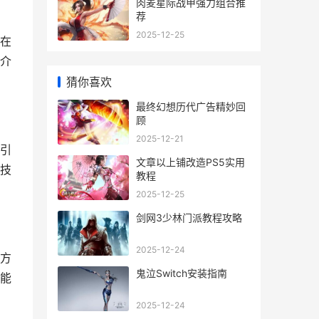
肉麦星际战甲强力组合推
荐
2025-12-25
在
介
猜你喜欢
最终幻想历代广告精妙回
顾
2025-12-21
引
文章以上铺改造PS5实用
技
教程
2025-12-25
剑网3少林门派教程攻略
2025-12-24
方
鬼泣Switch安装指南
能
2025-12-24