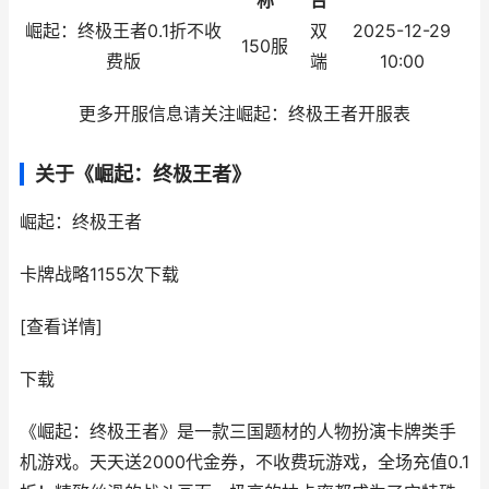
称
台
崛起：终极王者0.1折不收
双
2025-12-29
150服
费版
端
10:00
更多开服信息请关注崛起：终极王者开服表
关于《崛起：终极王者》
崛起：终极王者
卡牌战略
1155次下载
[查看详情]
下载
《崛起：终极王者》是一款三国题材的人物扮演卡牌类手
机游戏。天天送2000代金券，不收费玩游戏，全场充值0.1