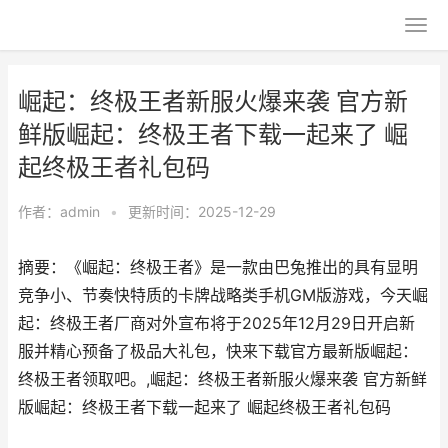
崛起：终极王者新服火爆来袭 官方新
鲜版崛起：终极王者下载一起来了 崛
起终极王者礼包码
作者：
admin
•
更新时间：2025-12-29
摘要：《崛起：终极王者》是一款由巴兔推出的具有显明
竞争小、节奏快特质的卡牌战略类手机GM版游戏，今天崛
起：终极王者厂商对外宣布将于2025年12月29日开启新
服并精心预备了极品大礼包，快来下载官方最新版崛起：
终极王者领取吧。,崛起：终极王者新服火爆来袭 官方新鲜
版崛起：终极王者下载一起来了 崛起终极王者礼包码