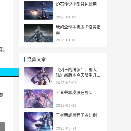
炉石传说小型背包使用
2026-01-01
我的全球手机版IP设置指
南
2026-01-02
乳
经典文章
《列王的纷争：西部大
陆》新版本今天隆重升级
开启新服大礼包共襄盛举
2025-05-06
列王的纷争怀旧服官网
王者荣耀皮肤在哪买
游
2025-02-23
王者荣耀最强王者比例
2025-03-21