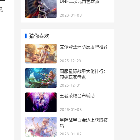
一
DNF二次元角色盘点
兄
2026-01-03
猜你喜欢
艾尔登法环防反盾牌推荐
2025-12-29
国服星际战甲大佬排行：
顶尖玩家盘点
2025-12-31
王者荣耀吕布辅助
2026-01-03
星际战甲白金边上获取技
巧
2026-01-02