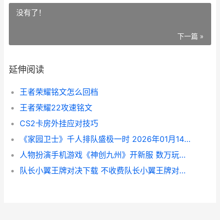
没有了！
下一篇 »
延伸阅读
王者荣耀铭文怎么回档
王者荣耀22攻速铭文
CS2卡房外挂应对技巧
《家园卫士》千人排队盛极一时 2026年01月14日开新服迎大佬入坑 家园卫士gm
人物扮演手机游戏《神创九州》开新服 数万玩家已更新新版本 人物扮演的游戏
队长小翼王牌对决下载 不收费队长小翼王牌对决下载新版本方式和下载地址集合 队长小翼王牌对决下载手机版本