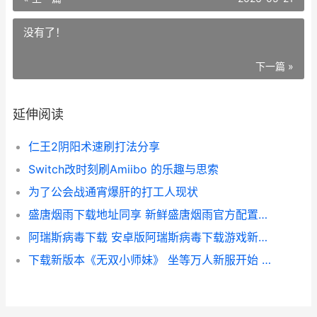
没有了！
下一篇 »
延伸阅读
仁王2阴阳术速刷打法分享
Switch改时刻刷Amiibo 的乐趣与思索
为了公会战通宵爆肝的打工人现状
盛唐烟雨下载地址同享 新鲜盛唐烟雨官方配置包 盛唐烟雨全文阅读
阿瑞斯病毒下载 安卓版阿瑞斯病毒下载游戏新鲜地址和配置方式 阿瑞斯病毒下载无限血量,无限饥饿度
下载新版本《无双小师妹》 坐等万人新服开始 下载无奈