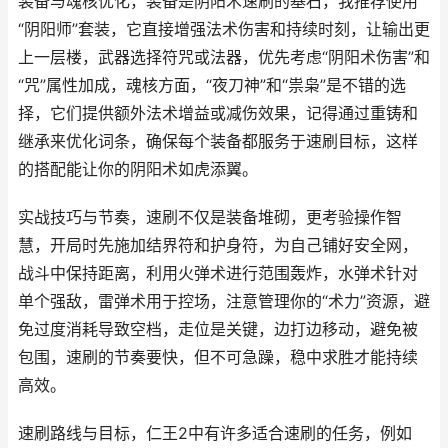
装备与魂核优化，装备是阴阳术速刷的基石，我推荐使用
“阴阳师”套装，它直接增强法术伤害和持续时刻，让输出更
上一层楼，武器选择符咒或法器，优先考虑“阴阳术伤害”和
“咒”属性加成，魂核方面，“夜刀神”和“祟枭”是不错的选
择，它们提供额外法术增益或减伤效果，记得通过重铸和
继承来优化词条，确保每个装备都服务于速刷目标，这样
的搭配能让你的阴阳术如虎添翼。
实战技巧与节奏，速刷不仅是装备堆砌，更考验操作智
慧，开局时先施加结界符和护身符，为自己铺好安全网，
战斗中保持距离，利用火弹术进行范围轰炸，水弹术针对
单个强敌，雷弹术用于控场，注意管理你的“术力”资源，避
免过度消耗导致空档，走位是关键，边打边移动，避免被
包围，速刷的节奏要快，但不可急躁，稳中求胜才能持续
高效。
速刷路线与目标，仁王2中有许多适合速刷的任务，例如