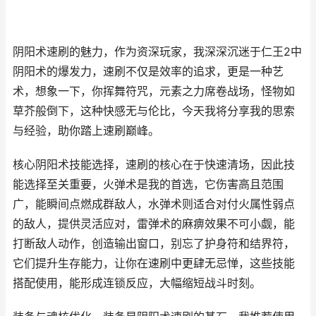
阴阳术速刷的魅力，作为资深玩家，我深深沉迷于仁王2中
阴阳术的爆发力，速刷不仅是效率的追求，更是一种艺
术，想象一下，你挥舞符咒，元素之力席卷战场，怪物如
草芥般倒下，这种快感无与伦比，今天我将分享我的思索
与经验，助你踏上速刷巅峰。
核心阴阳术技能选择，速刷的核心在于快速清场，因此技
能选择至关重要，火弹术是我的首选，它伤害高且范围
广，能瞬间点燃成群敌人，水弹术则适合对付火属性弱点
的敌人，提供灵活应对，雷弹术的麻痹效果不可小觑，能
打断敌人动作，创造输出窗口，别忘了护身符和结界符，
它们提升生存能力，让你在速刷中更肆无忌惮，这些技能
搭配使用，能形成连锁反应，大幅缩短战斗时刻。