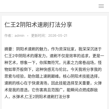
仁王2阴阳术速刷打法分享
作者：
admin
•
更新时间：2026-05-21
摘要：阴阳术速刷的魅力，作为资深玩家，我深深沉迷于
仁王2中阴阳术的爆发力，速刷不仅是效率的追求，更是一
种艺术，想象一下，你挥舞符咒，元素之力席卷战场，怪
物如草芥般倒下，这种快感无与伦比，今天我将分享我的
思索与经验，助你踏上速刷巅峰。核心阴阳术技能选择，
速刷的核心在于快速清场，因此技能选择至关重要，火弹
术是我的首选，它伤害高且范围广，能瞬间点燃成群敌
人，水弹术,仁王2阴阳术速刷打法分享