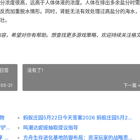
分浓度很高，远高于人体体液的浓度。人体在排出多余盐分时需
反而加重脱水情形。同时，肾脏无法有效处理过高盐分的海水，
壮。
部内容，希望对你有帮助。
想查找更多游戏策略，欢迎持续关注
格
2日答
没有了！
-05-21
下一篇 
动物
蚂蚁庄园5月22日今天答案2026 蚂蚁庄园5月22日答案最新
金铲铲之战s17赛季劫装备选择组合指导 金铲铲之战s17赛季海克斯
鸣潮达妮娅抽取提议指导
三角洲行动2026年5月21日今天摩斯密码同享 三角洲行动2026猛攻节三角券怎么领
方舟生存进化基地防御布局：资深玩家的战略思索