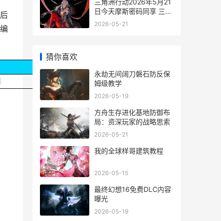
三角洲行动2026年5月21
日今天摩斯密码同享 三角
后
洲行动2026猛攻节三角券
2026-05-21
编
怎么领
猜你喜欢
永劫无间阔刀磐石防反保
日
姆级教学
2026-05-19
方舟生存进化基地防御布
局：资深玩家的战略思索
2026-05-21
我的全球样哥建筑教程
2026-05-15
最终幻想16免费DLC内容
曝光
2026-05-19