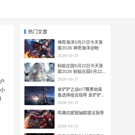
热门文章
神奇海洋5月21日今天答
案2026 神奇海洋动物
2026-05-21
蚂蚁庄园5月22日今天答
案2026 蚂蚁庄园5月22
日答案最新
2026-05-21
户
金铲铲之战s17赛季劫装
小
备选择组合指导 金铲铲之
海
战s17赛季海克斯
2026-05-21
鸣潮达妮娅抽取提议指导
2026-05-21