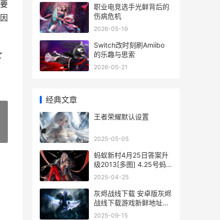
要
职业电竞选手光鲜背后的
伤病危机
因
2026-05-19
Switch改时刻刷Amiibo
的乐趣与思索
文
2026-05-21
经典文章
王者荣耀默认设置
»
2025-05-05
蚂蚁新村4月25日答案升
级2013[多图] 4.25号蚂
蚁庄园答案
2025-04-25
灰烬战线下载 安卓版灰烬
战线下载游戏新鲜地址和
方式 灰烬战线下载安卓
2025-09-15