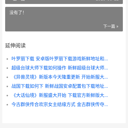
没有了！
下一篇 »
延伸阅读
叶罗丽下载 安卓版叶罗丽下载游戏新鲜地址和开服表 叶罗丽下载安装
超级台球大师下载如何操作 新鲜超级台球大师安卓配置包下载地址整理 台球大师最新版本
《异兽灵境》新版本今天隆重更新 开始新服大礼包共襄盛举 异兽觉醒百度百科
战国下载如何下 新鲜战国安卓配置包下载地址集合 战国app
《大话仙境》新服盛大开始 下载官方新鲜版大话仙境迎接新征程 大话仙境攻略
今古群侠传合欢宗女主结缘方式 金古群侠传夺宝中华