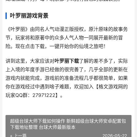
叶罗丽游戏背景
《叶罗丽》由同名人气动漫正版授权，原汁原味的故事务
节，玩家将和原著中的众多人气人物一同展开最新的冒
险。现在点击下载，一键开始你的仙境之旅吧！
讲到这里，大家应该对
叶罗丽下载
了解的差不多了，实际
上入境的年度手游已经做的很完善了，几乎全部的更新在
游戏内就能完成，游戏前的准备流程几乎都很简单，如果
你在游戏经过中遇到啥子难题，欢迎加入【格文游戏网的
玩家QQ群：27971222】。
超级台球大师下载如何操作 新鲜超级台球大师安卓配置包
下载地址整理 台球大师最新版本
« 上一篇
2026-05-22