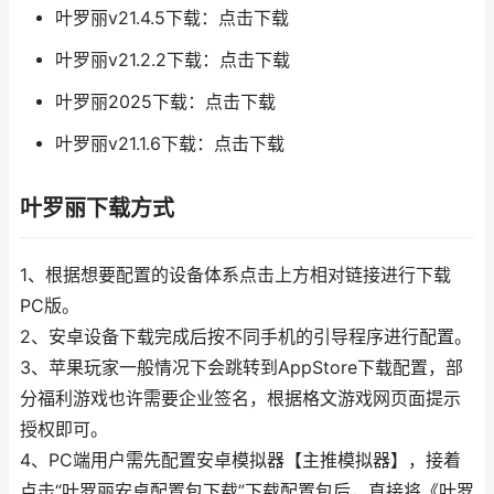
叶罗丽v21.4.5下载：点击下载
叶罗丽v21.2.2下载：点击下载
叶罗丽2025下载：点击下载
叶罗丽v21.1.6下载：点击下载
叶罗丽下载方式
1、根据想要配置的设备体系点击上方相对链接进行下载
PC版。
2、安卓设备下载完成后按不同手机的引导程序进行配置。
3、苹果玩家一般情况下会跳转到AppStore下载配置，部
分福利游戏也许需要企业签名，根据格文游戏网页面提示
授权即可。
4、PC端用户需先配置安卓模拟器【主推模拟器】，接着
点击“叶罗丽安卓配置包下载”下载配置包后，直接将《叶罗