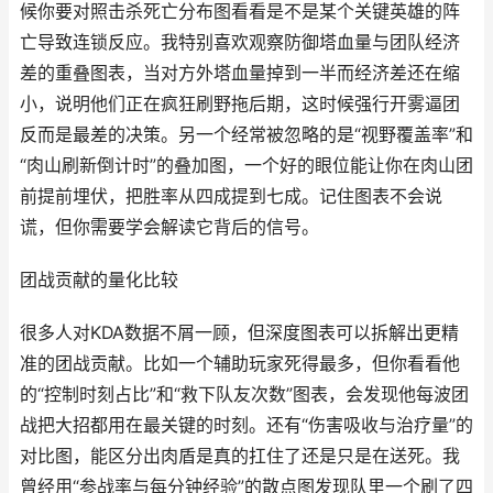
候你要对照击杀死亡分布图看看是不是某个关键英雄的阵
亡导致连锁反应。我特别喜欢观察防御塔血量与团队经济
差的重叠图表，当对方外塔血量掉到一半而经济差还在缩
小，说明他们正在疯狂刷野拖后期，这时候强行开雾逼团
反而是最差的决策。另一个经常被忽略的是“视野覆盖率”和
“肉山刷新倒计时”的叠加图，一个好的眼位能让你在肉山团
前提前埋伏，把胜率从四成提到七成。记住图表不会说
谎，但你需要学会解读它背后的信号。
团战贡献的量化比较
很多人对KDA数据不屑一顾，但深度图表可以拆解出更精
准的团战贡献。比如一个辅助玩家死得最多，但你看看他
的“控制时刻占比”和“救下队友次数”图表，会发现他每波团
战把大招都用在最关键的时刻。还有“伤害吸收与治疗量”的
对比图，能区分出肉盾是真的扛住了还是只是在送死。我
曾经用“参战率与每分钟经验”的散点图发现队里一个刷了四