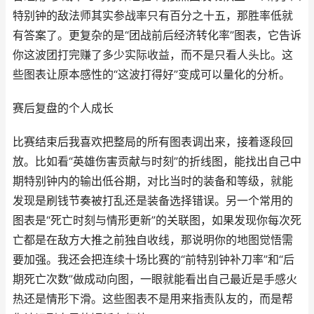
特别钟的敌法师其实参战率只有百分之十五，那胜率低就
有答案了。更复杂的是“团战前后经济转化率”图表，它告诉
你这波团打完赚了多少实际收益，而不是只看人头比。这
些图表让原本感性的“这波打得好”变成可以量化的分析。
赛后复盘的个人成长
比赛结束后我喜欢把整局的所有图表调出来，接着逐段回
放。比如看“英雄伤害贡献与时刻”的折线图，能找出自己中
期特别钟内的输出低谷期，对比当时的装备和等级，就能
发现是刷钱节奏被打乱还是装备选择错误。另一个常用的
图表是“死亡时刻与情形更新”的关联图，如果发现你每次死
亡都是在敌方大推之前独自收线，那说明你的地图觉悟需
要加强。我还会把连续十场比赛的“前特别钟补刀率”和“后
期死亡次数”做成动向图，一眼就能看出自己最近是手感火
热还是情形下滑。这些图表不是用来指责队友的，而是帮