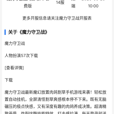
14服
费版
端
10:00
更多开服信息请关注魔力守卫战开服表
关于《魔力守卫战》
魔力守卫战
人物扮演
57次下载
[查看详情]
下载
魔力守卫战最新魔幻放置肉鸽割草手机游戏来袭！轻松放
置自动挂机，全屏清怪割草爽感根本停不下来。既有无脑
碾压的极点快感，又有深度有趣的肉鸽养成决策。超清精
致画质，炸裂炫酷技能特效，打击感拉满。每天登录就送