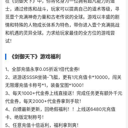
在《剑御天下》中，你将化身为一位拥有超凡能力的道
士，通过修炼和战斗，玩家可以提高自己的道术等级，寻
觅壹个充满神奇力量和古老传说的全球。游戏以丰盛的剧
情和特殊的人物成长体系为特色，带你进入壹个充满挑战
和机遇的灵异全球。力求给玩家最佳的全方位的游戏尝
试！
《剑御天下》游戏福利
1、全部充值永享0.05折返1倍代金券!
2、进游送SSSR坐骑-飞艇，更有1元充值卡*10000，闯关
无限爆充值卡称号*1，装备宝图*1000！
3、每天1000+代金券上线直接送！完成任务更有额外千元
代金券，每天2000+代金券拿到手软！
4、白嫖最新更新，回绝假福利！！上线送6480元充值
卡、绝版定制称号！
5、任意充值十倍返利，福利拿到爽！