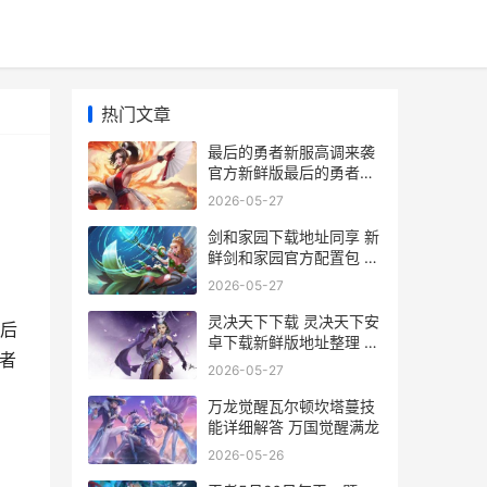
热门文章
最后的勇者新服高调来袭
官方新鲜版最后的勇者下
载一起来了 最后的勇者游
2026-05-27
戏
剑和家园下载地址同享 新
鲜剑和家园官方配置包 剑
与家园最新版本下载
2026-05-27
灵决天下下载 灵决天下安
后
卓下载新鲜版地址整理 灵
者
占天下 下载
2026-05-27
万龙觉醒瓦尔顿坎塔蔓技
能详细解答 万国觉醒满龙
2026-05-26