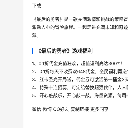
下载
《最后的勇者》是一款充满激情和挑战的策略冒
激动人心的冒险旅程。一起走进充满未知和奇迹
藏。
《最后的勇者》游戏福利
1、0.1折代金充值狂欢，超值返利高达300%！
2、0.1折每天不收费双648代金，全民福利再送1
3、红卡圣光开局送，代金券可激活第一桶金3
4、特殊十连招募，可定给替换超强伙伴，人人
5、开心敲敲乐，开心敲一敲，海量资源，每周
微信
微博
QQ好友
复制链接
更多同享