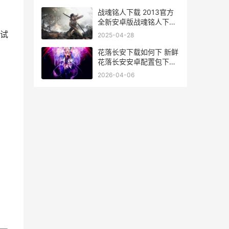
礼遇 异能都市手游官网下
载
战魂铭人下载 2013官方
全新安卓版战魂铭人下载
安装方式盘点 战魂铭人下
试
2025-04-28
载折相思
花落长安下载如何下 新鲜
花落长安安卓配置包下载
地址整理 花落长安时gl.
2026-04-06