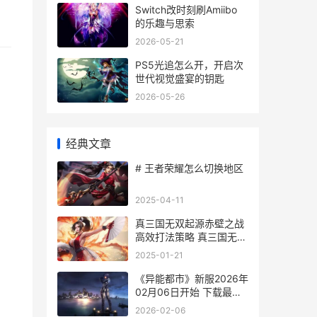
Switch改时刻刷Amiibo
的乐趣与思索
2026-05-21
PS5光追怎么开，开启次
世代视觉盛宴的钥匙
2026-05-26
经典文章
# 王者荣耀怎么切换地区
2025-04-11
真三国无双起源赤壁之战
高效打法策略 真三国无双
起源存档位置
2025-01-21
《异能都市》新服2026年
02月06日开始 下载最新
版《异能都市》专享新服
2026-02-06