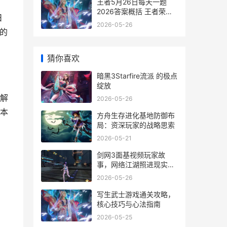
王者5月26日每天一题
2026答案概括 王者荣耀
日
五月二日能打多长时间
2026-05-26
的
猜你喜欢
暗黑3Starfire流派 的极点
绽放
解
2026-05-26
本
方舟生存进化基地防御布
局：资深玩家的战略思索
2026-05-21
剑网3面基视频玩家故
事，网络江湖照进现实的
一瞬
2026-05-26
写生武士游戏通关攻略，
核心技巧与心法指南
2026-05-25