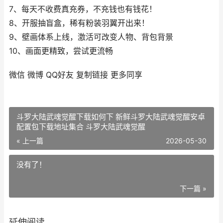
7、每天不收费真充券，不充钱也有钱花！
8、开服抽盲盒，稀有粉装羽翼开出来！
9、壁画体系上线，激活可改变人物、背包背景
10、画面更精致，尝试更流畅
微信
微博
QQ好友
复制链接
更多同享
斗罗大陆武魂觉醒下载如何下 新鲜斗罗大陆武魂觉醒安卓
配置包下载地址集合 斗罗大陆武魂觉醒
« 上一篇
2026-05-30
没有了！
下一篇 »
延伸阅读