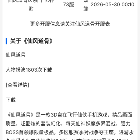
仙风道骨0.1折千亿补
双
73服
2026-05-30 00:10
贴
端
更多开服信息请关注仙风道骨开服表
关于《仙风道骨》
仙风道骨
人物扮演
1803次下载
[查看详情]
下载
《仙风道骨》是一款3D自在飞行仙侠手机游戏，精品画面
质量，超酷炫的套装幻化，每天仙神妖魔多界混战，强力
BOSS首领爆限量极品，多区服赛季对战争夺王座，进游永