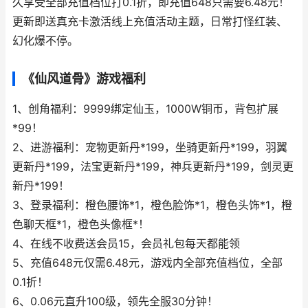
久享受全部充值档位打0.1折，即充值648只需要6.48元！
更新即送真充卡激活线上充值活动主题，日常打怪红装、
幻化爆不停。
《仙风道骨》游戏福利
1、创角福利：9999绑定仙玉，1000W铜币，背包扩展
*99！
2、进游福利：宠物更新丹*199，坐骑更新丹*199，羽翼
更新丹*199，法宝更新丹*199，神兵更新丹*199，剑灵更
新丹*199！
3、登录福利：橙色腰饰*1，橙色脸饰*1，橙色头饰*1，橙
色聊天框*1，橙色头像框*！
4、在线不收费送会员15，会员礼包每天都能领
5、充值648元仅需6.48元，游戏内全部充值档位，全部
0.1折！
6、0.06元直升100级，领先全服30分钟！