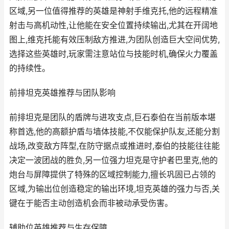
区域,另一位值得推荐的英雄是神射手维克托,他的远程精准
射击与高机动性,让他能在安全位置持续输出,尤其在开阔地
图上,维克托能有效压制敌方推进,为团队创造巨大空间优势,
选择这些英雄时,玩家需注意站位与技能时机,确保火力覆盖
的持续性。
前排坦克英雄推荐与团队影响
前排坦克是团队的盾牌与进攻支点,巨石泰伯在当前版本堪
称首选,他的高额护盾与墙体技能,不仅能保护队友,还能分割
战场,改变敌方阵型,在防守据点或推进时,泰伯的技能往往能
决定一波团战的胜负,另一位强力坦克是守护者巴里克,他的
炮台与屏障提供了特殊的区域控制能力,擅长巩固已占领的
区域,为输出位创造稳定的输出环境,坦克英雄的强力与否,关
键在于能否主动创造机会而非被动承受伤害。
辅助位英雄推荐与生存保障