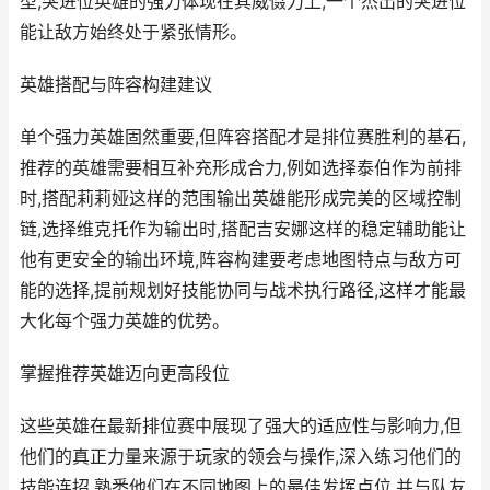
型,突进位英雄的强力体现在其威慑力上,一个杰出的突进位
能让敌方始终处于紧张情形。
英雄搭配与阵容构建建议
单个强力英雄固然重要,但阵容搭配才是排位赛胜利的基石,
推荐的英雄需要相互补充形成合力,例如选择泰伯作为前排
时,搭配莉莉娅这样的范围输出英雄能形成完美的区域控制
链,选择维克托作为输出时,搭配吉安娜这样的稳定辅助能让
他有更安全的输出环境,阵容构建要考虑地图特点与敌方可
能的选择,提前规划好技能协同与战术执行路径,这样才能最
大化每个强力英雄的优势。
掌握推荐英雄迈向更高段位
这些英雄在最新排位赛中展现了强大的适应性与影响力,但
他们的真正力量来源于玩家的领会与操作,深入练习他们的
技能连招,熟悉他们在不同地图上的最佳发挥点位,并与队友