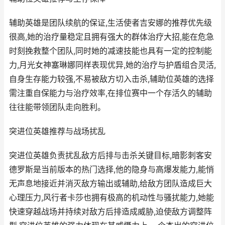
辅助英雄是团队续航的保证,生活使者吉安娜的推荐优先级
很高,她的治疗量稳定且拥有强大的群体治疗大招,能在危急
时刻挽救整个团队,同时她的减速技能也具有一定的控制能
力,月光女神塞琳娜同样表现优异,她的治疗与护盾组合灵活,
自身生存能力较强,不易被敌方切入击杀,辅助位英雄的选择
需注重自保能力与治疗效率,在排位赛中一个存活久的辅助
往往能带领团队走向胜利。
突进位英雄推荐与战场扰乱
突进位英雄负责扰乱敌方后排与击杀关键目标,暗影刺客安
德罗斯是当前版本的热门选择,他的隐身与高爆发能力,能悄
无声息地接近并消灭敌方输出或辅助,给敌方团队造成巨大
心理压力,风行者卡莎也拥有极高的机动性与骚扰能力,她能
快速穿越战场并持续对敌方后排造成威胁,迫使敌方调整阵