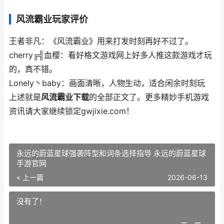
风流霸业玩家评价
王者非凡：《风流霸业》用来打发时刻再好不过了。
cherry╔╣血樱：看好格文游戏网上好多人推这款游戏才玩
的，真不错。
Lonely丶baby：画面清晰，人物生动，适合闲余时刻玩
上述就是
风流霸业下载
的全部正文了。更多精妙手机游戏
资讯请大家继续锁定gwjixie.com！
永远的蔚蓝星球强袭阵型和词条选择指导 永远的蔚蓝星球
手游官网
« 上一篇
2026-06-13
没有了！