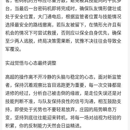
者，密码机的分布应尽量分散，避免被其技能同时干扰多
台，当最后一台密码机即将完成时，确保队友情形健壮或
处于安全位置，大门通电后，根据监管者位置与技能情况
选择最安全的路线撤离，若队友被留下，在情形允许且有
机会的情况下可尝试救援，否则应以保全自身优先，确保
至少两人逃脱，终局决策需果断，犹豫不决往往会导致全
军覆没。
实战觉悟与心态最终调整
高超的操作离不开冷静的头脑与稳定的心态，面对新监管
者，保持沉着观察比盲目逃跑更为重要，每一次交锋都是
进修的经过，分析自己被击倒的缘故，是走位失误还是对
技能判断不准，与队友保持良性的信号沟通，相互鼓励支
持，即使处于劣势也不要轻易放弃，庄园的局势瞬息万
变，坚持到底往往能迎来转机，将每一场对战视为经验的
积累，你的反制能力天然会日益精进。