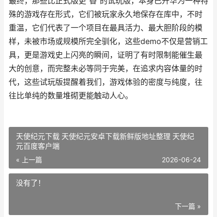
最终，那些比正式版更“香”的试玩版，本身已升华为一种特
殊的游戏存在形式，它们被玩家永久地保存在库中，不时
重温，它们代表了一个项目在最具活力、最大胆阶段的模
样，未被市场或规模所完全驯化，这些demo不仅是营销工
具，更是游戏史上闪亮的瞬间，证明了有时限制能催生最
大的创意，而完整未必等同于完美，在追求内容体量的时
代，这些试玩版提醒着我们，游戏体验的密度与纯度，往
往比单纯的数量堆砌更能触动人心。
天使纪元下载 天使纪元安卓下载新鲜版地址整理 天使纪
元百度客户端
« 上一篇
2026-06-24
没有了！
下一篇 »