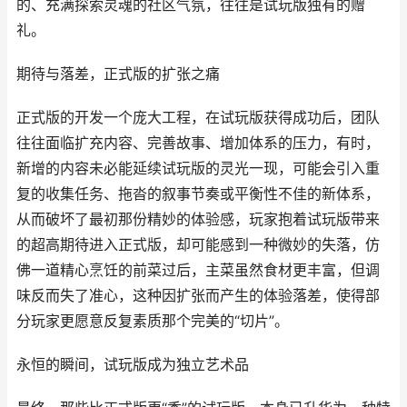
的、充满探索灵魂的社区气氛，往往是试玩版独有的赠
礼。
期待与落差，正式版的扩张之痛
正式版的开发一个庞大工程，在试玩版获得成功后，团队
往往面临扩充内容、完善故事、增加体系的压力，有时，
新增的内容未必能延续试玩版的灵光一现，可能会引入重
复的收集任务、拖沓的叙事节奏或平衡性不佳的新体系，
从而破坏了最初那份精妙的体验感，玩家抱着试玩版带来
的超高期待进入正式版，却可能感到一种微妙的失落，仿
佛一道精心烹饪的前菜过后，主菜虽然食材更丰富，但调
味反而失了准心，这种因扩张而产生的体验落差，使得部
分玩家更愿意反复素质那个完美的“切片”。
永恒的瞬间，试玩版成为独立艺术品