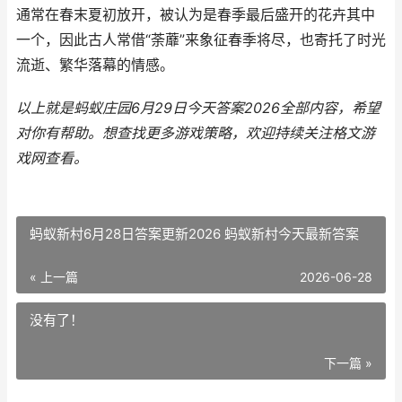
通常在春末夏初放开，被认为是春季最后盛开的花卉其中
一个，因此古人常借“荼蘼”来象征春季将尽，也寄托了时光
流逝、繁华落幕的情感。
以上就是蚂蚁庄园6月29日今天答案2026全部内容，希望
对你有帮助。
想查找更多游戏策略，欢迎持续关注
格文游
戏网
查看。
蚂蚁新村6月28日答案更新2026 蚂蚁新村今天最新答案
« 上一篇
2026-06-28
没有了！
下一篇 »