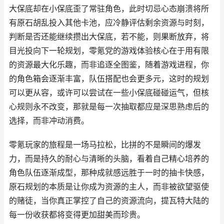
大保底却在小保底歪了常驻角色，此时切忌心态崩溃将所
有原石胡乱投入其他卡池，应冷静评估剩余资源与时刻，
判断是否还能继续攒出大保底，若不能，则果断放弃，将
目光投向下一轮规划，零氪党的游戏体验核心在于用有限
的资源最大化乐趣，而非追逐全图鉴，随着游戏进程，你
的角色箱会逐渐丰富，队伍搭配也会更多元，这时的规划
可以更从容，或许可以尝试在一些小保底碰碰运气，但核
心规则永不改变，那就是每一次抽取都应是深思熟虑后的
选择，而非冲动消费。
零氪玩家的旅程是一场马拉松，比拼的不是瞬间的爆发
力，而是持久的耐心与清晰的头脑，看着自己精心培养的
角色队伍逐渐成型，那种成就感远胜于一时的抽卡快感，
原石规划的本质是让你成为资源的主人，而非被欲望驱使
的赌徒，当你真正掌控了自己的资源流向，提瓦特大陆的
每一份收获都将变得更加甜美而珍贵。