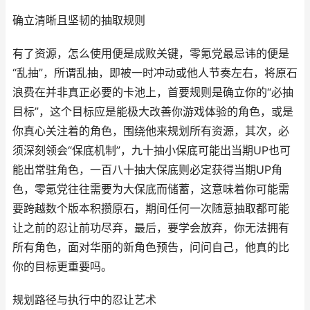
确立清晰且坚韧的抽取规则
有了资源，怎么使用便是成败关键，零氪党最忌讳的便是
“乱抽”，所谓乱抽，即被一时冲动或他人节奏左右，将原石
浪费在并非真正必要的卡池上，首要规则是确立你的“必抽
目标”，这个目标应是能极大改善你游戏体验的角色，或是
你真心关注着的角色，围绕他来规划所有资源，其次，必
须深刻领会“保底机制”，九十抽小保底可能出当期UP也可
能出常驻角色，一百八十抽大保底则必定获得当期UP角
色，零氪党往往需要为大保底而储蓄，这意味着你可能需
要跨越数个版本积攒原石，期间任何一次随意抽取都可能
让之前的忍让前功尽弃，最后，要学会放弃，你无法拥有
所有角色，面对华丽的新角色预告，问问自己，他真的比
你的目标更重要吗。
规划路径与执行中的忍让艺术