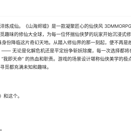
炼成仙。《山海烬墟》是一款凝聚匠心的仙侠风 3DMMORP
觅趣味的修仙大全球，为每一位怀揣仙侠梦的玩家开始沉浸式修
特殊身份降临这片奇幻天地。从踏入修仙界的那一刻起，便不再是
 —— 无论是化解危机还是平定纷争斩妖除魔，每一次选择都将
“我即天命” 的热血和职责。游戏的场景设计堪称仙侠美学的极
寻觅都充满未知和趣味。
》和这个。
。