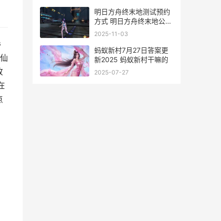
明日方舟终末地测试预约
方式 明日方舟终末地公测
时间
2025-11-03
G
蚂蚁新村7月27日答案更
仙
新2025 蚂蚁新村干嘛的
故
2025-07-27
在
点