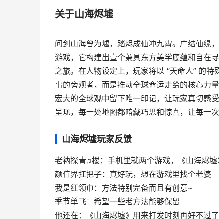
关于山海烬墟
问剑山海曾为墟，踏烬成仙冲九霄。广结仙缘，淬
游戏，它构建出壹个兼具东方美学底蕴和自在寻
之旅。在人物设定上，玩家将以 “天命人” 的
事的旁观者，而是推动全球命运走给的核心力量
宏大的全球观中留下唯一印记，让玩家真切感受 
呈现，每一处地图都暗藏巧思和惊喜，让每一次
山海烬墟玩家反馈
老衲探青♫楼：手机里就两个游戏，《山海烬墟
颜值界扛把子：真好玩，想在游戏里找个老婆
我是红领巾：方法特别完备而且有创意~
季节单飞：希望一些老方法能够保留
他还在：《山海烬墟》用来打发时刻再好不过了