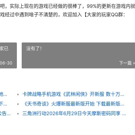
吧，实际上现在的游戏已经做的很棒了，99%的更新在游戏内
戏经过中遇到啥子不清楚的，欢迎加入【大家的玩家QQ群：
没有了！
06-30
下一篇 
山海烬墟下载 安卓版山海烬墟下载游戏新鲜地址和方式 烬山海绘卷壁纸
卡牌战略手机游戏《武林闲侠》开新服 数十万玩家已更新新版本 卡牌战略手机游戏有哪些
蜀门手机游戏又双叒开新服 小伙伴们一起来下载吧 蜀门手游官方社区app
《天书奇谈》火爆新服最新版开始 下载最新版迎风出发 天书奇谈火魔爆
《聊斋搜神记》2026年06月30日新服开始公告 官方版下载恭迎尝试 《聊斋搜神记》在线阅读
三角洲行动2026年6月29日今天摩斯密码同享 三角洲行动2026国际邀请赛