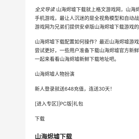
全文导读
山海烬墟下载就上格文游戏网，山海
手机游戏，最让人沉迷的是全视角模型和自动战
游戏网为兄弟们提供安卓版山海烬墟下载游戏的
山海烬墟下载配置如何操作？最近山海烬墟游戏
尝试更好，一些用户准备下载山海烬墟官方新鲜
一起来看看山海烬墟新鲜下载地址吧。
山海烬墟
人物扮演
新人登录就送648充值，连送30天！
[进入专区]
|
PC版
|
礼包
下载
山海烬墟下载