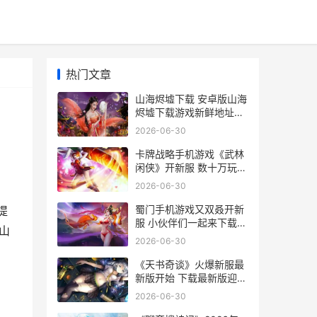
热门文章
山海烬墟下载 安卓版山海
烬墟下载游戏新鲜地址和
方式 烬山海绘卷壁纸
2026-06-30
卡牌战略手机游戏《武林
闲侠》开新服 数十万玩家
已更新新版本 卡牌战略手
2026-06-30
机游戏有哪些
蜀门手机游戏又双叒开新
提
服 小伙伴们一起来下载吧
山
蜀门手游官方社区app
2026-06-30
《天书奇谈》火爆新服最
新版开始 下载最新版迎风
出发 天书奇谈火魔爆
2026-06-30