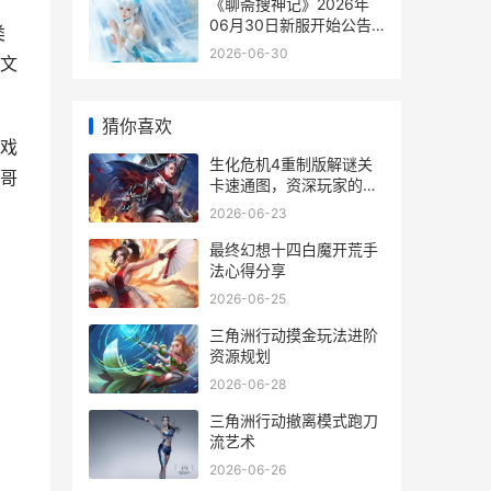
《聊斋搜神记》2026年
06月30日新服开始公告
类
官方版下载恭迎尝试 《聊
2026-06-30
文
斋搜神记》在线阅读
猜你喜欢
戏
生化危机4重制版解谜关
哥
卡速通图，资深玩家的思
考蓝图
2026-06-23
最终幻想十四白魔开荒手
法心得分享
2026-06-25
三角洲行动摸金玩法进阶
资源规划
2026-06-28
三角洲行动撤离模式跑刀
流艺术
2026-06-26