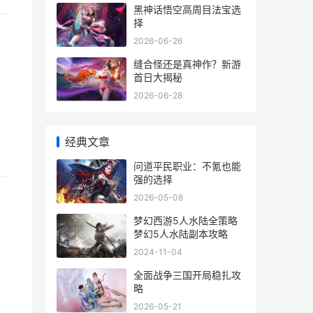
黑神话悟空高周目法宝选
择
2026-06-26
缝合怪还是真神作？新游
首日大揭秘
2026-06-28
经典文章
问道平民职业：不氪也能
强的选择
2026-05-08
梦幻西游5人水陆全策略
梦幻5人水陆副本攻略
2024-11-04
全面战争三国开局稳扎攻
略
2026-05-21