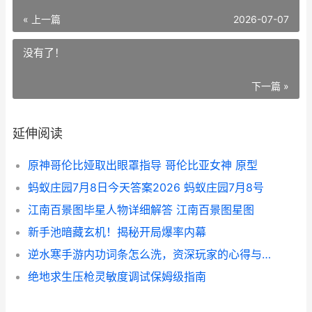
« 上一篇
2026-07-07
没有了！
下一篇 »
延伸阅读
原神哥伦比娅取出眼罩指导 哥伦比亚女神 原型
蚂蚁庄园7月8日今天答案2026 蚂蚁庄园7月8号
江南百景图毕星人物详细解答 江南百景图星图
新手池暗藏玄机！揭秘开局爆率内幕
逆水寒手游内功词条怎么洗，资深玩家的心得与策略
绝地求生压枪灵敏度调试保姆级指南