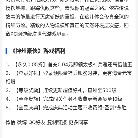
场摆地摊、跟踪仇敌这些，造就你的冠军之路。依靠传说
故事的能量进行灭魔斩妖的重担，在这儿体会修真全球的
精细历险。精致的人物建模和真正的天然环境层次感，匹
敌PC网游级次世代游戏界面。
《神州豪侠》游戏福利
1、【永久0.05折】首充0.04元即领太极神兵返还高倍仙玉
2、【登录好礼】登录领限量神兵翅膀时装，更有海量元宝
相赠
3、【等级奖励】连续更新超值好礼，直领至500级
4、【至尊贵族】完成闯关任务不收费更新会员至10级
5、【全民庆典】完成庆典活动主题不收费领-圣剑*永胜
微信
微博
QQ好友
复制链接
更多同享