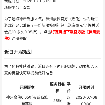
新服时刻：2026-07-08 09:00
新服平台：双端
为了迅速冲击新服人气，神州豪侠官方（巴兔）也为新进
游戏的兄弟准备了一份新服特别礼包（送海量元宝 闯关送
会员10 永久0.05折），点击
特定链接下载官方版《神州豪
侠》
注册领取。
近日开服规划
为了化解排队难题，近日还有下述开服规划，想要加入大
家的键盘侠可以提前做好准备：
服务器名
平
开服版本
开服时刻
称
台
神州豪侠0.05折买断商城
双
2026-07-08
26服
至尊版
端
09:00