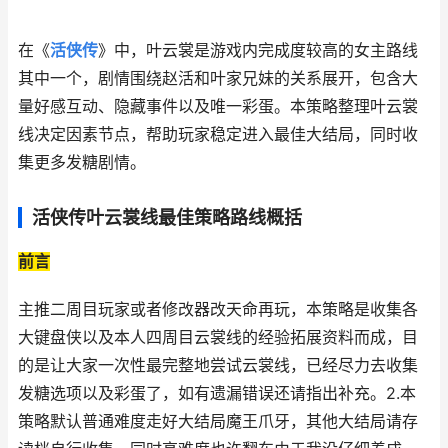
在《
活侠传
》中，叶云裳是游戏内完成度较高的女主路线
其中一个，剧情围绕赵活和叶家兄妹的关系展开，包含大
量好感互动、隐藏事件以及唯一彩蛋。本策略整理叶云裳
线决定因素节点，帮助玩家稳定进入最佳大结局，同时收
集更多发糖剧情。
活侠传叶云裳线最佳策略路线概括
前言
主推二周目玩家或者修改器改天命再玩，本策略是收集各
大键盘侠以及本人四周目云裳线的经验拓展资料而成，目
的是让大家一次性最完整地尝试云裳线，已经尽力去收集
发糖选项以及彩蛋了，如有遗漏错误还请指出补充。2.本
策略默认普通难度走好大结局魔王爪牙，其他大结局请存