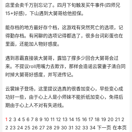
店里会卖千万别忘记了。四月下旬触发买牛事件(四师兄
15+好感)，下山遇到大舅哥给他担保。
能存档的地方最好存个档，这游戏有突然死亡的选项，记
得勤存档。有闲聊的选项记得都选了，很多台词彩蛋也在
里面，还能加人物好感度。
遇到恶霸直接装大舅哥，露馅了撑多少回合大舅哥会过
来。不提议roll用嘴力去欺诈，那样会造谣云裳妻子清白同
时掉大舅哥好感度，并写进传记。
云裳妹子登场，这里提议选真的很香加变心，早些变心成
功好一些，由于心上人是小师妹不能折纸加变心，免得后
期由于心上人不对有失进线。
1
2 3 4 5 6 7 8 9 10 11 12 13 14 15 16 17 18 19 20 21 2
2 23 24 25 26 27 28 29 30 31 32 33 34 下一页 在本页