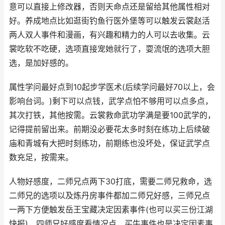
意可以直接上修改器，否则天命点还是留给其他属性相对
好。养成地点比如逛街钓鱼行医外堡等可以触发云裳赵活
两人双人事件和漫画，有兴趣和精力的人可以去收集。云
裳吃软不吃硬，选项直接宠她就行了，耍流氓的选项大胆
选，是加好感的。
属性学问最好点到10起步学医术(后续学问最好70以上，会
影响台词。)剩下可以点钱，武学点怕不够用可以点多点，
其次打铁，其他按需。云裳救命武功学满是要100武学的，
记得提前留出来。前期没必要花太多时刻在练功上后续破
庙和青城有大把时刻练功，前期练也没坏处，保证武学点
数充足，按需来。
人物好感度，二师兄点两下30打底，需要二师兄救命，选
二师兄的选项以及炼丹房事件都加二师兄好感，三师兄点
一两下方便触发岳王宝藏决定因素事件(也可以买三份江湖
快报)，四师兄好感度看情况点，买牛事件也是决定因素事