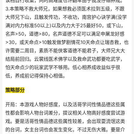
读档自行收集，同时高难度也许翻车由于我没仔细养成。
3.本策略不救大师兄，如果想救必须医术拉到五级，不跟
大师兄下山，且触发传功，不收功，南宫护心诀学满(没学
满对内力标准50以上)以及内力大于25最好50，或下山，
名声>50，道德>80，名声道德不足可以满足申屠龙好感
>30，或天命点>10触发做梦剧情花10天命点让瑞杏救，也
许需要二周目，素质不能侠客道德不能君子，大师兄大大
结局前回归。云裳线医术佛学以及救命武功都要吃武学，
怕天命点少的玩家武学不够用。低心相养成收益似乎很
低，养成前记得保持心相值。
策略部分
开局：本游戏人物好感度，以及活哥学问性情品德这些属
性都会影响人物台词差分，提议相关人物高好感度尝试游
戏。要是活哥性情品德这些属性较差，会出现耍流氓这类
的台词，女主台词也会发生变化，不过无伤大雅。要是介