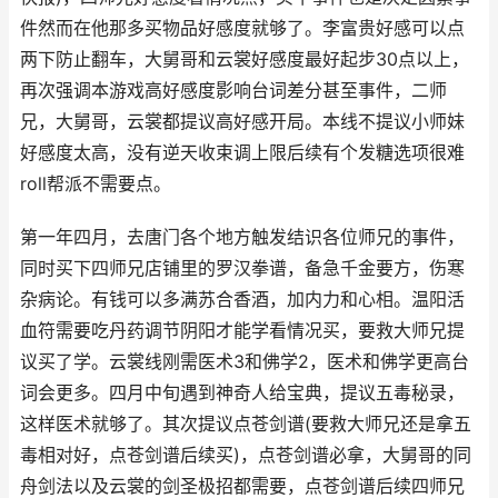
件然而在他那多买物品好感度就够了。李富贵好感可以点
两下防止翻车，大舅哥和云裳好感度最好起步30点以上，
再次强调本游戏高好感度影响台词差分甚至事件，二师
兄，大舅哥，云裳都提议高好感开局。本线不提议小师妹
好感度太高，没有逆天收束调上限后续有个发糖选项很难
roll帮派不需要点。
第一年四月，去唐门各个地方触发结识各位师兄的事件，
同时买下四师兄店铺里的罗汉拳谱，备急千金要方，伤寒
杂病论。有钱可以多满苏合香酒，加内力和心相。温阳活
血符需要吃丹药调节阴阳才能学看情况买，要救大师兄提
议买了学。云裳线刚需医术3和佛学2，医术和佛学更高台
词会更多。四月中旬遇到神奇人给宝典，提议五毒秘录，
这样医术就够了。其次提议点苍剑谱(要救大师兄还是拿五
毒相对好，点苍剑谱后续买)，点苍剑谱必拿，大舅哥的同
舟剑法以及云裳的剑圣极招都需要，点苍剑谱后续四师兄