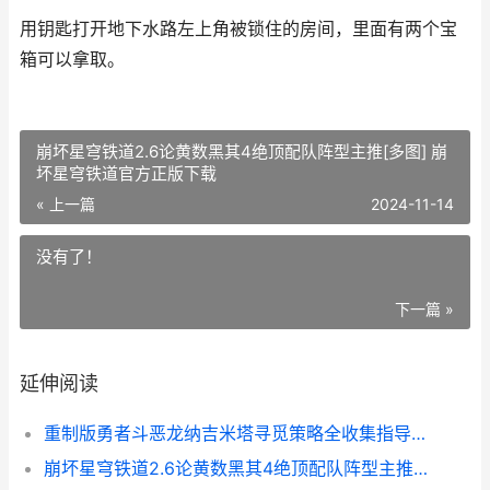
用钥匙打开地下水路左上角被锁住的房间，里面有两个宝
箱可以拿取。
崩坏星穹铁道2.6论黄数黑其4绝顶配队阵型主推[多图] 崩
坏星穹铁道官方正版下载
« 上一篇
2024-11-14
没有了！
下一篇 »
延伸阅读
重制版勇者斗恶龙纳吉米塔寻觅策略全收集指导 重制版勇者斗恶龙3作弊菜单中文版
崩坏星穹铁道2.6论黄数黑其4绝顶配队阵型主推[多图] 崩坏星穹铁道官方正版下载