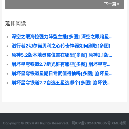
下一篇 »
延伸阅读
深空之眼海拉强力阵型主推[多图] 深空之眼暗星海拉
潜行者2切尔诺贝利之心传奇神器如何刷取[多图]
原神5.2版本地灵龛位置在哪里[多图] 原神2.1版本地灵
崩坏星穹铁道2.7新光锥有哪些[多图] 崩坏星穹铁道游戏官网
崩坏星穹铁道星期日专武值得抽吗[多图] 崩坏星穹铁道星期日图片
崩坏星穹铁道2.7自选五星选哪个[多图] 崩坏铁道星穹官网
Copyright © 2024 All Rights Reserved.
蜀ICP备2024076665号
XML地图