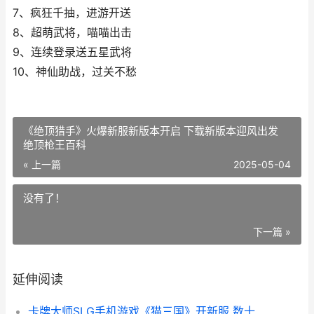
7、疯狂千抽，进游开送
8、超萌武将，喵喵出击
9、连续登录送五星武将
10、神仙助战，过关不愁
《绝顶猎手》火爆新服新版本开启 下载新版本迎风出发
绝顶枪王百科
« 上一篇
2025-05-04
没有了！
下一篇 »
延伸阅读
卡牌大师SLG手机游戏《猫三国》开新服 数十万玩家已升级官方全新版 卡牌大师攻略2020