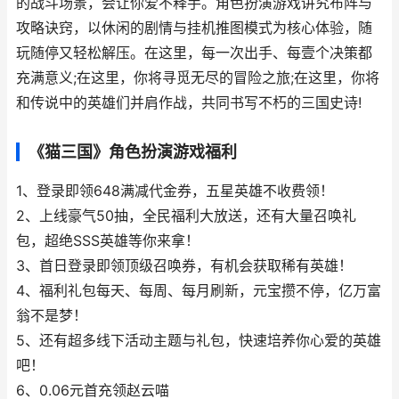
的战斗场景，会让你爱不释手。角色扮演游戏讲究布阵与
攻略诀窍，以休闲的剧情与挂机推图模式为核心体验，随
玩随停又轻松解压。在这里，每一次出手、每壹个决策都
充满意义;在这里，你将寻觅无尽的冒险之旅;在这里，你将
和传说中的英雄们并肩作战，共同书写不朽的三国史诗!
《猫三国》角色扮演游戏福利
1、登录即领648满减代金券，五星英雄不收费领！
2、上线豪气50抽，全民福利大放送，还有大量召唤礼
包，超绝SSS英雄等你来拿！
3、首日登录即领顶级召唤券，有机会获取稀有英雄！
4、福利礼包每天、每周、每月刷新，元宝攒不停，亿万富
翁不是梦！
5、还有超多线下活动主题与礼包，快速培养你心爱的英雄
吧！
6、0.06元首充领赵云喵