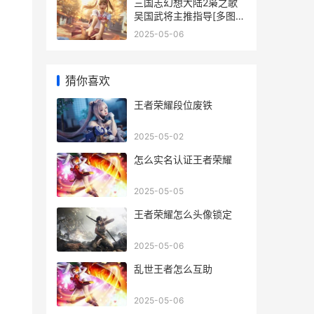
三国志幻想大陆2枭之歌
吴国武将主推指导[多图]
三国志幻想大陆官服
2025-05-06
猜你喜欢
王者荣耀段位废铁
2025-05-02
怎么实名认证王者荣耀
2025-05-05
王者荣耀怎么头像锁定
2025-05-06
乱世王者怎么互助
2025-05-06