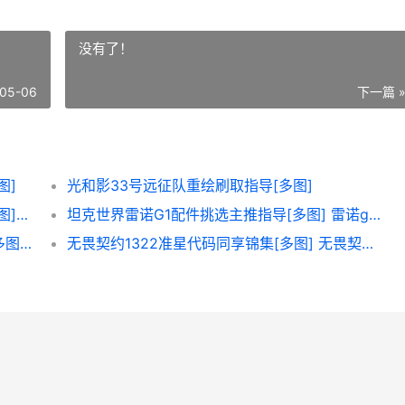
没有了！
05-06
下一篇 
图]
光和影33号远征队重绘刷取指导[多图]
明日方舟歌蕾蒂娅二模模组任务完成指导[多图] 明日方舟歌蕾蒂娅怎么获得
坦克世界雷诺G1配件挑选主推指导[多图] 雷诺g1原型车
三国志幻想大陆2枭之歌吴国武将主推指导[多图] 三国志幻想大陆官服
无畏契约1322准星代码同享锦集[多图] 无畏契约获胜条件