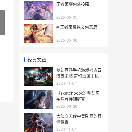
王者荣耀何处投降
2025-05-05
# 王者荣耀铭文何意思
»
2025-05-06
经典文章
梦幻西游手机游戏考古四
进五策略 梦幻西游手机游
戏官网
2024-11-04
《sketchbook》移动图
案诀窍详细解答
sketchbook如何移动局
2025-03-28
部
大侠立志传中曼陀罗的具
体位置
2024-11-04