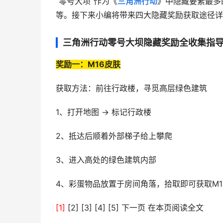
“零号大坝”作为《
三角洲行动
》中隐藏要素最多
等。接下来小编将带来四大隐藏奖励获取途径详
三角洲行动零号大坝隐藏奖励全收集指
奖励一：M16皮肤
获取方法：前往行政楼，寻觅高层绿色建筑
1、打开地图 → 标记行政楼
2、抵达后顺着外部梯子给上攀爬
3、进入高处的绿色建筑内部
4、彩蛋物品放置于房间角落，拾取即可获取M1
[1]
[2] [3] [4] [5] 下一页 在本页阅读全文