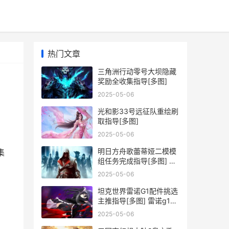
热门文章
三角洲行动零号大坝隐藏
奖励全收集指导[多图]
2025-05-06
光和影33号远征队重绘刷
取指导[多图]
2025-05-06
明日方舟歌蕾蒂娅二模模
集
组任务完成指导[多图] 明
日方舟歌蕾蒂娅怎么获得
2025-05-06
坦克世界雷诺G1配件挑选
主推指导[多图] 雷诺g1原
型车
2025-05-06