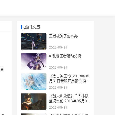
热门文章
王者被骗了怎么办
2025-05-31
# 乱世王者活动兑换
2025-05-31
其
《太古神王2》2013年05
月31日新服开启预告 官方
全新版下载恭迎体验 太古
2025-05-31
神王2宣传图片
《战火和永恒》千人排队
盛况空前 2013年05月31
日开新服迎新兄弟相聚 战
2025-05-31
火与永恒 怎么样