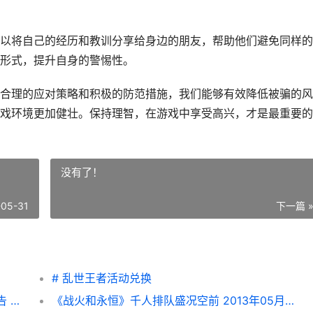
以将自己的经历和教训分享给身边的朋友，帮助他们避免同样的
形式，提升自身的警惕性。
合理的应对策略和积极的防范措施，我们能够有效降低被骗的风
戏环境更加健壮。保持理智，在游戏中享受高兴，才是最重要的
没有了！
-05-31
下一篇 
# 乱世王者活动兑换
《太古神王2》2013年05月31日新服开启预告 官方全新版下载恭迎体验 太古神王2宣传图片
《战火和永恒》千人排队盛况空前 2013年05月31日开新服迎新兄弟相聚 战火与永恒 怎么样