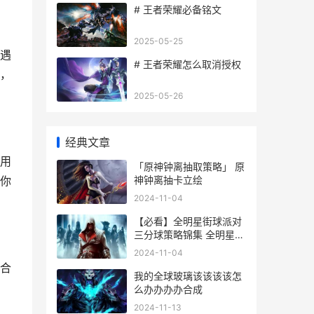
# 王者荣耀必备铭文
2025-05-25
遇
# 王者荣耀怎么取消授权
，
2025-05-26
经典文章
用
「原神钟离抽取策略」 原
神钟离抽卡立绘
你
2024-11-04
【必看】全明星街球派对
三分球策略锦集 全明星
lqs
2024-11-04
合
我的全球玻璃该该该该怎
么办办办办合成
2024-11-13