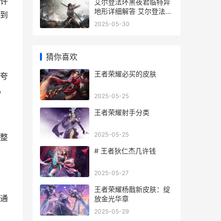
许
艾尔登法环黑夜君临特异
地形详细解答 艾尔登法环
到
黑剑玛利喀斯
2025-05-30
猜你喜欢
王者荣耀必买的皮肤
夸
。
2025-05-25
王者荣耀射手分类
2025-05-25
整
# 王者狄仁杰几许钱
2025-05-27
王者荣耀杨戬新皮肤：绽
通
放金光华章
2025-05-29