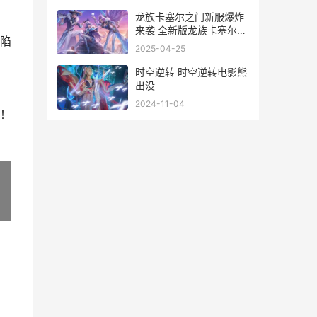
龙族卡塞尔之门新服爆炸
来袭 全新版龙族卡塞尔之
陷
门下载一起来了 龙族卡塞
2025-04-25
尔之门角色强度排行
时空逆转 时空逆转电影熊
出没
2024-11-04
！
»