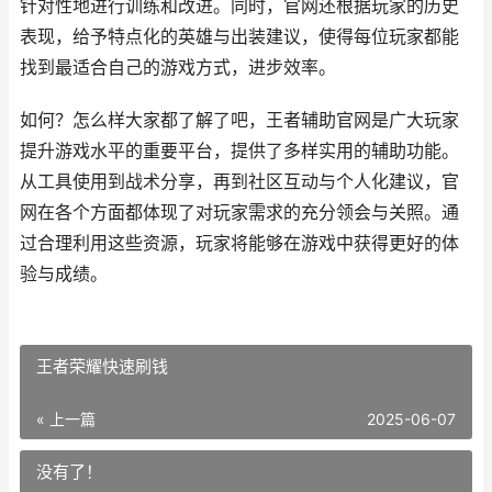
针对性地进行训练和改进。同时，官网还根据玩家的历史
表现，给予特点化的英雄与出装建议，使得每位玩家都能
找到最适合自己的游戏方式，进步效率。
如何？怎么样大家都了解了吧，王者辅助官网是广大玩家
提升游戏水平的重要平台，提供了多样实用的辅助功能。
从工具使用到战术分享，再到社区互动与个人化建议，官
网在各个方面都体现了对玩家需求的充分领会与关照。通
过合理利用这些资源，玩家将能够在游戏中获得更好的体
验与成绩。
王者荣耀快速刷钱
« 上一篇
2025-06-07
没有了！