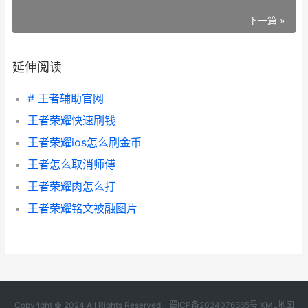
下一篇 »
延伸阅读
# 王者辅助官网
王者荣耀快速刷钱
王者荣耀ios怎么刷金币
王者怎么取消师傅
王者荣耀肉怎么打
王者荣耀铭文被融图片
Copyright © 2024 All Rights Reserved.
蜀ICP备2024076665号
XML地图