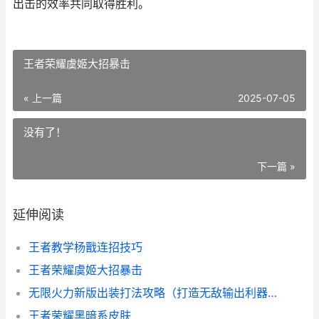
出击的效率共同取得胜利。
王者荣耀虞姬大招暴击
« 上一篇
2025-07-05
没有了！
下一篇 »
延伸阅读
王者教学杨戬连招技巧
王者荣耀虞姬大招暴击
无限火力新版出装打法攻略（打造无敌输出利器！玩转新版无限火力攻略大揭秘！）
王者荣耀黑暗系皮肤