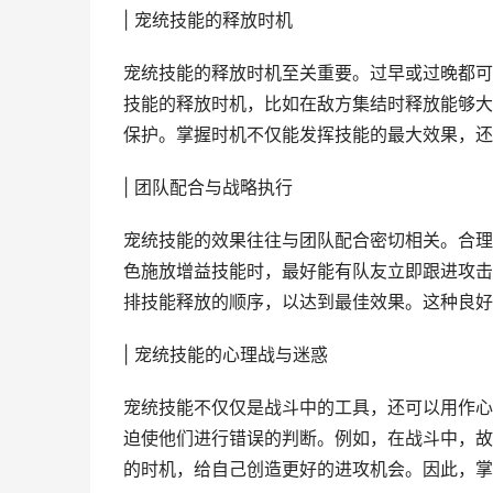
| 宠统技能的释放时机
宠统技能的释放时机至关重要。过早或过晚都可
技能的释放时机，比如在敌方集结时释放能够大
保护。掌握时机不仅能发挥技能的最大效果，还
| 团队配合与战略执行
宠统技能的效果往往与团队配合密切相关。合理
色施放增益技能时，最好能有队友立即跟进攻击
排技能释放的顺序，以达到最佳效果。这种良好
| 宠统技能的心理战与迷惑
宠统技能不仅仅是战斗中的工具，还可以用作心
迫使他们进行错误的判断。例如，在战斗中，故
的时机，给自己创造更好的进攻机会。因此，掌