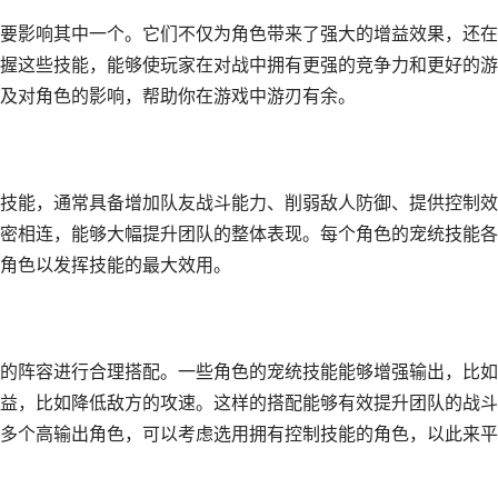
要影响其中一个。它们不仅为角色带来了强大的增益效果，还在
握这些技能，能够使玩家在对战中拥有更强的竞争力和更好的游
及对角色的影响，帮助你在游戏中游刃有余。
技能，通常具备增加队友战斗能力、削弱敌人防御、提供控制效
密相连，能够大幅提升团队的整体表现。每个角色的宠统技能各
角色以发挥技能的最大效用。
的阵容进行合理搭配。一些角色的宠统技能能够增强输出，比如
益，比如降低敌方的攻速。这样的搭配能够有效提升团队的战斗
多个高输出角色，可以考虑选用拥有控制技能的角色，以此来平