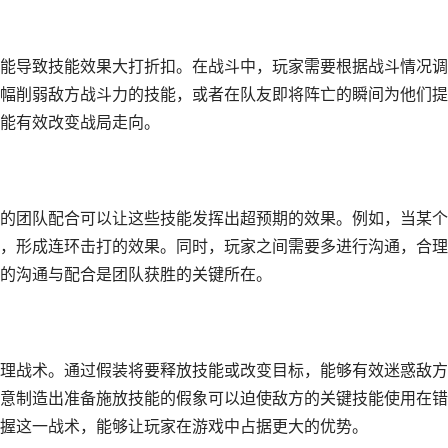
能导致技能效果大打折扣。在战斗中，玩家需要根据战斗情况调
幅削弱敌方战斗力的技能，或者在队友即将阵亡的瞬间为他们提
能有效改变战局走向。
的团队配合可以让这些技能发挥出超预期的效果。例如，当某个
，形成连环击打的效果。同时，玩家之间需要多进行沟通，合理
的沟通与配合是团队获胜的关键所在。
理战术。通过假装将要释放技能或改变目标，能够有效迷惑敌方
意制造出准备施放技能的假象可以迫使敌方的关键技能使用在错
握这一战术，能够让玩家在游戏中占据更大的优势。