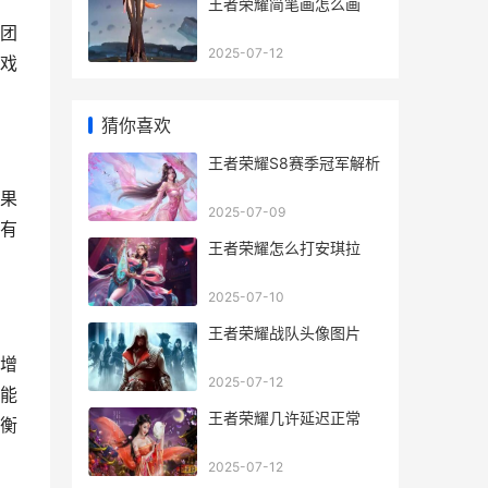
王者荣耀简笔画怎么画
团
2025-07-12
戏
猜你喜欢
王者荣耀S8赛季冠军解析
果
2025-07-09
有
王者荣耀怎么打安琪拉
2025-07-10
王者荣耀战队头像图片
增
2025-07-12
能
王者荣耀几许延迟正常
衡
2025-07-12