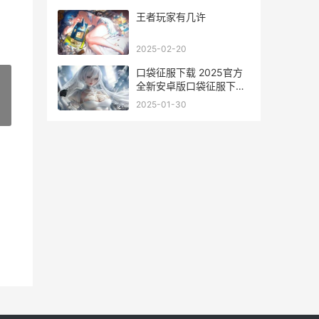
王者玩家有几许
2025-02-20
口袋征服下载 2025官方
全新安卓版口袋征服下载
安装方式集合
2025-01-30
»