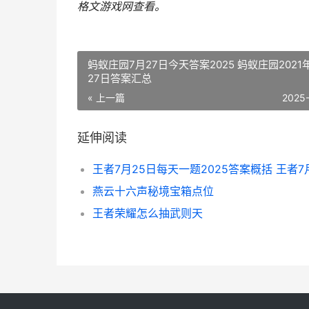
格文游戏网
查看。
蚂蚁庄园7月27日今天答案2025 蚂蚁庄园2021
27日答案汇总
« 上一篇
2025
延伸阅读
王者7月25日每天一题2025答案概括 王者7
燕云十六声秘境宝箱点位
王者荣耀怎么抽武则天