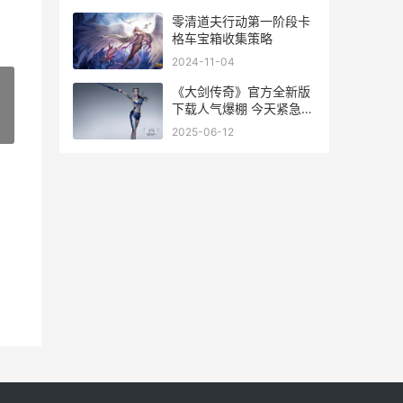
零清道夫行动第一阶段卡
格车宝箱收集策略
2024-11-04
《大剑传奇》官方全新版
下载人气爆棚 今天紧急加
推新服 大剑传奇最强阵容
»
2025-06-12
搭配