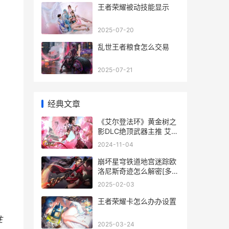
王者荣耀被动技能显示
2025-07-20
乱世王者粮食怎么交易
2025-07-21
经典文章
《艾尔登法环》黄金树之
影DLC绝顶武器主推 艾尔
登法环白面具支线
2024-11-04
崩坏星穹铁道地宫迷踪欧
洛尼斯奇迹怎么解密[多
图] 崩坏星穹铁道地图宝
2025-02-03
箱攻略
王者荣耀卡怎么办办设置
注
2025-03-24