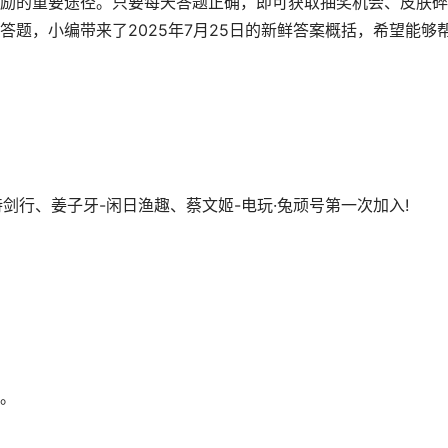
励的重要途径。只要每天答题正确，即可获取抽奖机会、皮肤碎
题，小编带来了2025年7月25日的新鲜答案概括，希望能够
诗剑行、姜子牙-闲日渔趣、蔡文姬-电玩·兔顽号第一次加入!
。