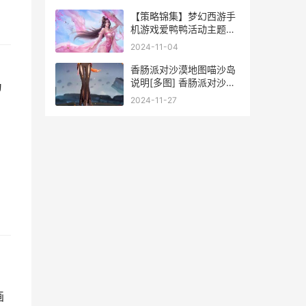
【策略锦集】梦幻西游手
机游戏爱鸭鸭活动主题详
细解答
2024-11-04
香肠派对沙漠地图喵沙岛
说明[多图] 香肠派对沙漠
为
地图怎么免费获得沙漠糖
2024-11-27
果
画