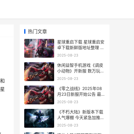
热门文章
星球重启下载 星球重启安
卓下载新鲜版地址整理 星
球重启下载正版
2025-08-23
休闲益智手机游戏《调皮
小动物》开新服 数万玩家
已更新官方新鲜版 休闲益
2025-08-23
和
智手机游戏怎么玩
《零之战线》2025年08
星
月23日新服开始公告 最
新版下载恭迎尝试 零之战
2025-08-23
线官网
《不朽大陆》新版本下载
人气爆棚 今天紧急加推新
服 不朽何时上架
2025-08-23