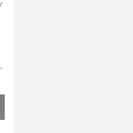
”
，
»