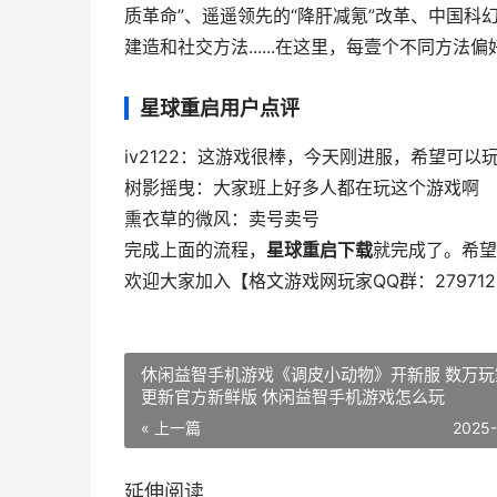
质革命”、遥遥领先的“降肝减氪”改革、中国科幻
建造和社交方法......在这里，每壹个不同方
星球重启用户点评
iv2122：这游戏很棒，今天刚进服，希望可以
树影摇曳：大家班上好多人都在玩这个游戏啊
熏衣草的微风：卖号卖号
完成上面的流程，
星球重启下载
就完成了。希望
欢迎大家加入【格文游戏网玩家QQ群：279712
休闲益智手机游戏《调皮小动物》开新服 数万玩家已
更新官方新鲜版 休闲益智手机游戏怎么玩
« 上一篇
2025
延伸阅读