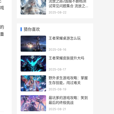
光
流放之路2国服不删档测
试常见问题集合 流放之路
戏
2国服能搬砖吗
2025-08-22
的
猜你喜欢
重
王者荣耀桌游怎么玩
2025-08-16
王者荣耀皮肤提升大吗
2025-08-17
野外求生游戏攻略：掌握
生存技能，闯过难关
2025-08-19
最坑爹的游戏攻略：笑到
最后的终极挑战
2025-08-21