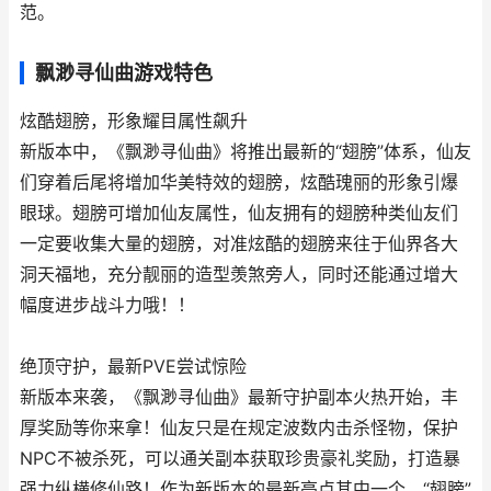
范。
飘渺寻仙曲游戏特色
炫酷翅膀，形象耀目属性飙升
新版本中，《飘渺寻仙曲》将推出最新的“翅膀”体系，仙友
们穿着后尾将增加华美特效的翅膀，炫酷瑰丽的形象引爆
眼球。翅膀可增加仙友属性，仙友拥有的翅膀种类仙友们
一定要收集大量的翅膀，对准炫酷的翅膀来往于仙界各大
洞天福地，充分靓丽的造型羡煞旁人，同时还能通过增大
幅度进步战斗力哦！！
绝顶守护，最新PVE尝试惊险
新版本来袭，《飘渺寻仙曲》最新守护副本火热开始，丰
厚奖励等你来拿！仙友只是在规定波数内击杀怪物，保护
NPC不被杀死，可以通关副本获取珍贵豪礼奖励，打造暴
强力纵横修仙路！作为新版本的最新亮点其中一个，“翅膀”