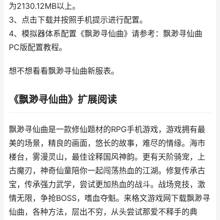
为2130.12MB以上。
3、点击下载并按照手机提示进行配置。
4、模拟器体系配置《飘渺寻仙曲》请参考：飘渺寻仙曲
PC版配置教程。
想不想看看飘渺寻仙曲新服表。
《飘渺寻仙曲》扩展阅读
飘渺寻仙曲是一款修仙题材的RPG手机游戏，游戏拥有最
美的场景，精良的画面，悠长的故事，难尽的情缘。海市
楼台，雾漫灵山，最佳诠释国风神韵。更有天阶骑宠，上
古魔刃，神奇仙童陪你一起闯荡热血的江湖。修复传承古
宝，传承强力武学，尝试更加热血的战斗。战场竞技，激
情无限，争抢BOSS，嗜血夺魁。来格文游戏网下载飘渺寻
仙曲，各种方法，层出不穷，从头尝试那爱不释手的典