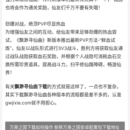
也将会作为通关奖励，仙友们千万不要有失哦！
劲爆对战，绝顶PVP尽显热血
为增强仙友之间的互动，给仙友带来足够劲爆的热血尝
试，《飘渺寻仙曲》新版本推出最新PVP方法-“鲜血试
炼”，仙友以战队形式进行3V3战斗，胜利方将获取仙友通
过战队战勋获取血石奖励，并根据个人战勋可消耗血石交
换所需珍贵道具，提高战斗力，扫平修仙路障碍，畅游仙
界！
有关
飘渺寻仙曲下载
的方式就是这样了，一点也不复杂，
其实下载飘渺寻仙曲各种版本的流程都是差不多的，认准
gwjixie.com就不用担心。
万乘之国下载如何操作 新鲜万乘之国安卓配置包下载地址