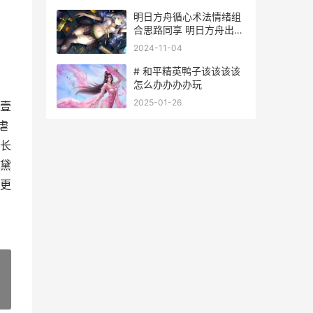
明日方舟循心术法情绪组
合思路同享 明日方舟出重
复6星心态炸了
2024-11-04
# 和平精英鸭子该该该该
怎么办办办办玩
2025-01-26
壹
虐
长
黛
更
»