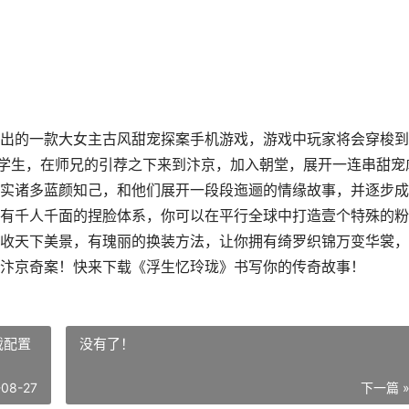
出的一款大女主古风甜宠探案手机游戏，游戏中玩家将会穿梭到
院学生，在师兄的引荐之下来到汴京，加入朝堂，展开一连串甜宠
实诸多蓝颜知己，和他们展开一段段迤逦的情缘故事，并逐步成
有千人千面的捏脸体系，你可以在平行全球中打造壹个特殊的粉
收天下美景，有瑰丽的换装方法，让你拥有绮罗织锦万变华裳，
汴京奇案！快来下载《浮生忆玲珑》书写你的传奇故事！
载配置
没有了！
-08-27
下一篇 