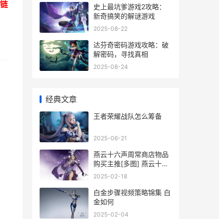
链
史上最坑爹游戏2攻略：
新奇搞笑的解谜游戏
2025-08-22
达芬奇密码游戏攻略：破
解密码，寻找真相
2025-08-24
经典文章
王者荣耀战队怎么筹备
2025-06-21
燕云十六声周常商店物品
购买主推[多图] 燕云十六
州是哪个朝代的
2025-02-18
白金步骤视频策略锦集 白
金如何
2025-02-04