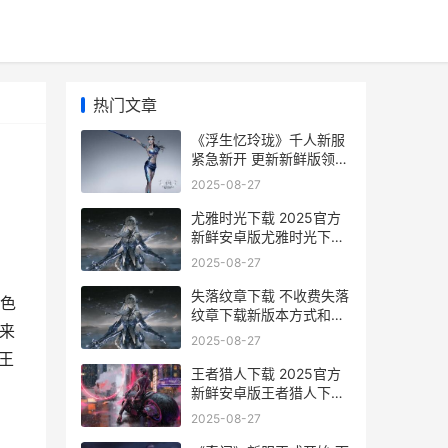
热门文章
《浮生忆玲珑》千人新服
紧急新开 更新新鲜版领取
豪华大礼包 浮生忆玲珑王
2025-08-27
大娘家鸡的位置
尤雅时光下载 2025官方
新鲜安卓版尤雅时光下载
配置方式集合 尤雅时光下
2025-08-27
载方法
失落纹章下载 不收费失落
色
纹章下载新版本方式和下
来
载地址集合 失落的徽章
2025-08-27
王
王者猎人下载 2025官方
新鲜安卓版王者猎人下载
配置方式集合 猎人之王者
2025-08-27
荣耀