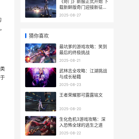
《奇门》新服正式开始 下
载新鲜版奇门迎接新征程
奇门dj
2025-08-27
的
，
猜你喜欢
最坑爹的游戏攻略：笑到
最后的终极挑战
2025-08-21
类
武林志全攻略：江湖挑战
与成长秘籍
于
2025-08-23
王者荣耀那可露露铭文
2025-08-20
生化危机3游戏攻略：深
入恐怖全球的逃生之道
2025-08-22