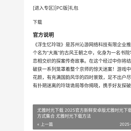
[进入专区]
|
PC版
|
礼包
下载
官方说明
《浮生忆玲珑》是苏州沁游网络科技有限企业推
个名为“大胤”的古风王朝之中，化身为一名书
恋相交织的探案传奇故事。在这个经过中你将结
破获一系列笼罩着整个京师的惊天迷案！游戏中
花颜，有充满国韵风华的四时景致，足不出户尽
有扑朔迷离的玲珑诡局等你揭晓，携手好友探破
尤雅时光下载 2025官方新鲜安卓版尤雅时光下
方式集合 尤雅时光下载方法
« 上一篇
2025