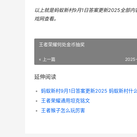
以上就是蚂蚁新村9月1日答案更新2025全部
戏网
查看。
王者荣耀何处金币抽奖
« 上一篇
2025
延伸阅读
王者荣耀通用坦克铭文
王者猴子怎么玩厉害