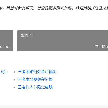
内容，希望对你有帮助。
想查找更多游戏策略，欢迎持续关注
格文
没有了！
-09-01
下一篇 
蚂蚁新村9月1日答案更新2025 蚂蚁新村什么时候上线的
王者荣耀何处金币抽奖
王者本地视频在何处
王者情人节限定皮肤