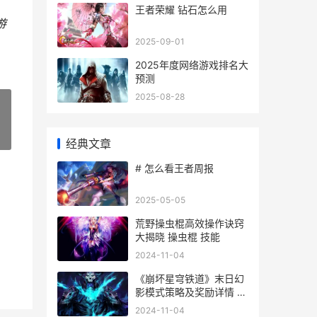
王者荣耀 钻石怎么用
游
2025-09-01
2025年度网络游戏排名大
预测
2025-08-28
»
经典文章
# 怎么看王者周报
2025-05-05
荒野操虫棍高效操作诀窍
大揭晓 操虫棍 技能
2024-11-04
《崩坏星穹铁道》末日幻
影模式策略及奖励详情 崩
坏星穹铁道网页版
2024-11-04