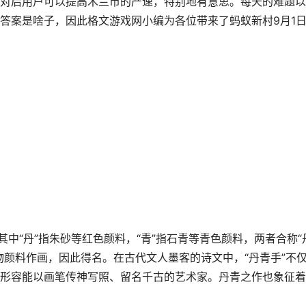
对后用户可以提高木兰币的产速，特别地有意思。每天的难题以
答案是啥子，因此格文游戏网小编为各位带来了蚂蚁新村9月1
其中“丹”指朱砂等红色颜料，“青”指石青等青色颜料，两者合称“
物颜料作画，因此得名。在古代文人墨客的诗文中，“丹青手”不
形容能以画笔传神写照、留名千古的艺术家。丹青之作也象征着