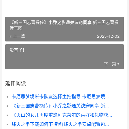
《新三国志曹操传》小乔之影通关诀窍同享 新三国志曹操
传官网
« 上一篇
2025-12-02
没有了！
下一篇 »
延伸阅读
卡厄思梦境米卡队友选择主推指导 卡厄思梦境米卡伙伴
《新三国志曹操传》小乔之影通关诀窍同享 新三国志曹操传官网
《火山的女儿再度重逢》克莱尔的喜好和礼物获取途径同享 火山的女儿再度重逢破解版
烽火之争下载如何下 新鲜烽火之争安卓配置包下载地址盘点 烽火之下免费下载