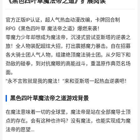
《黑色四叶草魔法帝之道》扩展阅读
官方正版IP认证，超人气热血动漫改编，卡牌回合制
RPG《黑色四叶草 魔法帝之道》爆燃来袭！
零魔力少年却想成为魔法帝，沉浸式尝试亚斯塔的逆袭之
旅！全人物装配超炫大招，打出震撼魔力暴击。自在招募
各大骑士团人气人物，组建绝顶魔法骑士团。从夕阳下和
劲敌的碰拳，到对抗魔眼的高能战斗，重温原作典范名场
面。
“永不言败就是我的魔法！”来和亚斯塔一起热血逆袭吧！
黑色四叶草魔法帝之道游戏背景
在魔法意味着一切的全球里，魔法帝是站在全部魔导士顶
点的存在。会有这种也许吗？没有魔法，也能实现成为魔
法帝的愿望...