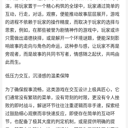
演，将玩家置于一个精心构筑的全球中，玩家通过简单的
互动，行走，对话，观察，便能推动故事层层展开，游戏
的进程不依赖于玩家的操作精度，而取决于玩家的选择与
思索，例如，在那些被誉为剧情神作的游戏中，玩家或许
只需做出道德抉择，或是解开一个环境谜题，便能深刻影
响故事的走向与角色的命运，这种参与感，让玩家不再是
旁观者，而是故事的共同书写者，情感随之起伏，共鸣由
此而生。
低压力交互，沉浸感的温柔保障
为了确保叙事流畅，这类游戏在交互设计上极具匠心，它
们通常没有繁琐的菜单，没有苛刻的时限，更没有令人挫
败的即时战斗，解谜环节往往注重逻辑而非手速，探索经
过鼓励细心观察而非快速反应，即使存在简单的互动环
节，也配备了极其大度的判定机制，或是提供明确的提