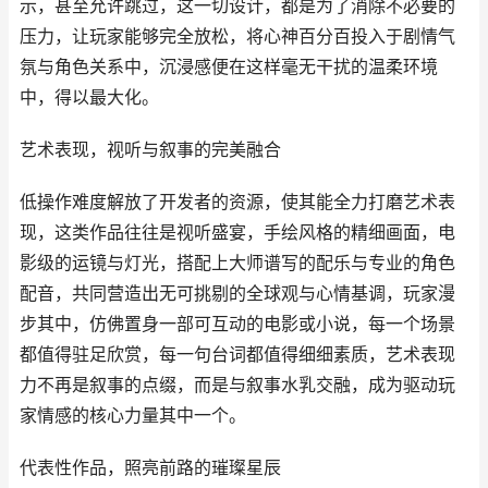
示，甚至允许跳过，这一切设计，都是为了消除不必要的
压力，让玩家能够完全放松，将心神百分百投入于剧情气
氛与角色关系中，沉浸感便在这样毫无干扰的温柔环境
中，得以最大化。
艺术表现，视听与叙事的完美融合
低操作难度解放了开发者的资源，使其能全力打磨艺术表
现，这类作品往往是视听盛宴，手绘风格的精细画面，电
影级的运镜与灯光，搭配上大师谱写的配乐与专业的角色
配音，共同营造出无可挑剔的全球观与心情基调，玩家漫
步其中，仿佛置身一部可互动的电影或小说，每一个场景
都值得驻足欣赏，每一句台词都值得细细素质，艺术表现
力不再是叙事的点缀，而是与叙事水乳交融，成为驱动玩
家情感的核心力量其中一个。
代表性作品，照亮前路的璀璨星辰