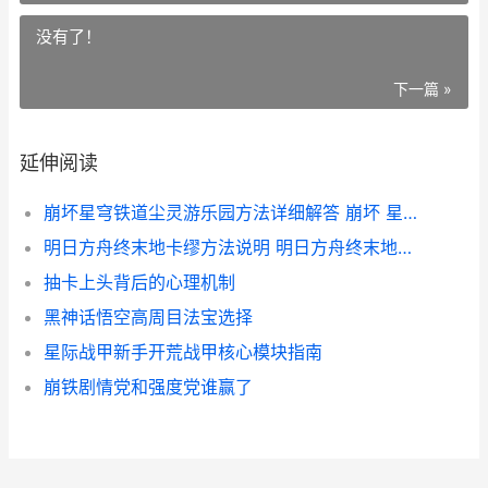
没有了！
下一篇 »
延伸阅读
崩坏星穹铁道尘灵游乐园方法详细解答 崩坏 星穹铁道
明日方舟终末地卡缪方法说明 明日方舟终末地云游戏官网
抽卡上头背后的心理机制
黑神话悟空高周目法宝选择
星际战甲新手开荒战甲核心模块指南
崩铁剧情党和强度党谁赢了