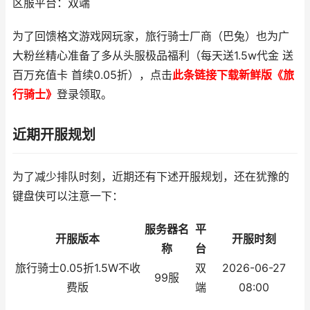
区服平台：双端
为了回馈格文游戏网玩家，旅行骑士厂商（巴兔）也为广
大粉丝精心准备了多从头服极品福利（每天送1.5w代金 送
百万充值卡 首续0.05折），点击
此条链接下载新鲜版《旅
行骑士》
登录领取。
近期开服规划
为了减少排队时刻，近期还有下述开服规划，还在犹豫的
键盘侠可以注意一下：
服务器名
平
开服版本
开服时刻
称
台
旅行骑士0.05折1.5W不收
双
2026-06-27
99服
费版
端
08:00