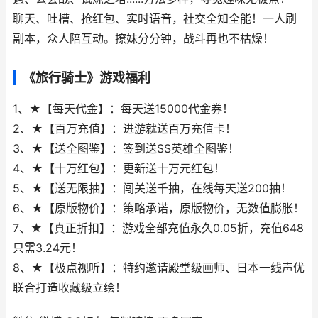
聊天、吐槽、抢红包、实时语音，社交全知全能！一人刷
副本，众人陪互动。撩妹分分钟，战斗再也不枯燥！
《旅行骑士》游戏福利
1、★【每天代金】：每天送15000代金券！
2、★【百万充值】：进游就送百万充值卡！
3、★【送全图鉴】：签到送SS英雄全图鉴！
4、★【十万红包】：更新送十万元红包！
5、★【送无限抽】：闯关送千抽，在线每天送200抽！
6、★【原版物价】：策略承诺，原版物价，无数值膨胀！
7、★【真正折扣】：游戏全部充值永久0.05折，充值648
只需3.24元！
8、★【极点视听】：特约邀请殿堂级画师、日本一线声优
联合打造收藏级立绘！