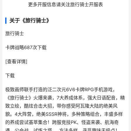
更多开服信息请关注旅行骑士开服表
关于《旅行骑士》
旅行骑士
卡牌战略
687次下载
[查看详情]
下载
极致画师联手打造的泛二次元6V6卡牌RPG手机游戏，
《旅行骑士》火爆来袭，7大养成体系，强大日语配音，精
致立绘，酷炫合击大招，带你感受阿瓦隆大陆的绝美风
貌。4大阵营，绝美SSSR神将，多种策略组合，丰盛多样
的养成尝试荟萃集合！跨服竞技PK、怪盗来袭、航海奇
遇、公会战、试炼之塔......方法多样，寻觅趣味无极点！